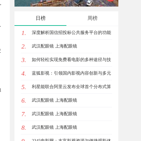
，
体验的先锋技术
发体系
日榜
周榜
价
1.
深度解析国信招投标公共服务平台的功能
2.
与优势
武汉配眼镜 上海配眼镜
交
3.
如何轻松实现免费看电影的多种途径与技
4.
巧分享
蓝狐影视：引领国内影视内容创新与多元
5.
化发展的先锋力量
利星能联合阿里云发布全球首个分布式算
跑
6.
电协同解决方案
武汉配眼镜 上海配眼镜
7.
武汉配眼镜 上海配眼镜
8.
武汉配眼镜 上海配眼镜
2345电影网：丰富影视资源与便捷观影体