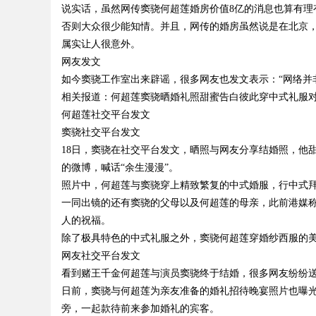
说实话，虽然网传窦骁何超莲婚房价值8亿的消息也算有理
否则大众很少能知情。并且，网传的婚房虽然说是在北京
属实让人很意外。
网友发文
Bo
如今窦骁工作室出来辟谣，很多网友也发文表示：“网络并
相关报道：何超莲窦骁晒婚礼照甜蜜告白彼此穿中式礼服
何超莲社交平台发文
窦骁社交平台发文
18日，窦骁在社交平台发文，晒照与网友分享结婚照，他
的微博，喊话“余生漫漫”。
照片中，何超莲与窦骁穿上精致繁复的中式婚服，行中式
一同出镜的还有窦骁的父母以及何超莲的母亲，此前港媒
ar
人的祝福。
除了极具特色的中式礼服之外，窦骁何超莲穿婚纱西服的
网友社交平台发文
看到赌王千金何超莲与演员窦骁终于结婚，很多网友纷纷
日前，窦骁与何超莲为亲友准备的婚礼招待晚宴照片也曝
旁，一起款待前来参加婚礼的宾客。