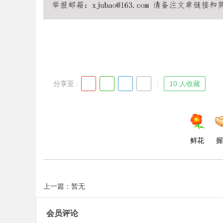
分享至 :
10 人收藏
鲜花
握
上一篇：暂无
会员评论