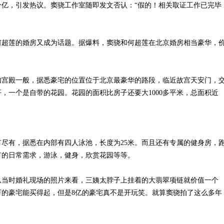
8个亿，引发热议。窦骁工作室随即发文否认：“假的！相关取证工作已完毕
趋势探析
何超莲的婚房又成为话题。据爆料，窦骁和何超莲在北京婚房相当豪华，
如宫殿一般，据悉豪宅的位置位于北京最豪华的路段，临近故宫天安门，
平，一个是自带的花园。花园的面积比房子还要大1000多平米，总面积近
尽有，据悉在内部有四人泳池，长度为25米。而且还有专属的健身房，
有的日常需求，游泳，健身，欣赏花园等等。
从当时婚礼现场的照片来看，三姨太脖子上挂着的大翡翠项链就价值一个
0万的豪宅能买得起，但是8亿的豪宅真不是开玩笑。就算窦骁拍了这么多年