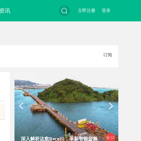
资讯
立即注册
登录
搜
订阅
索
8
/10
深入解析达愈Reco22：革新智能音频
贝净 