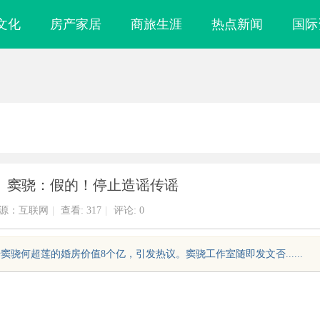
文化
房产家居
商旅生涯
热点新闻
国际
？ 窦骁：假的！停止造谣传谣
源：互联网
|
查看:
317
|
评论: 0
传窦骁何超莲的婚房价值8个亿，引发热议。窦骁工作室随即发文否......
购信息网的功能
现代工程中的装配式结构应用与发展