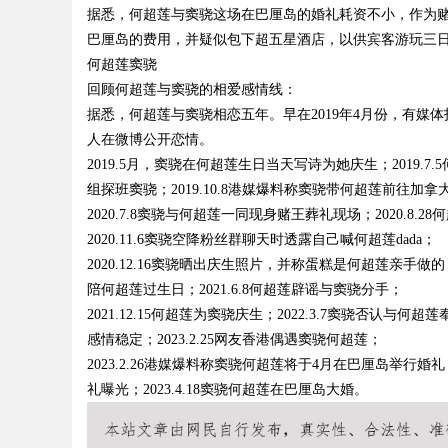
据悉，何超莲与窦骁这场在巴厘岛的婚礼耗资不小，作为
巴厘岛的费用，并疑似包下超五星酒店，以供宾客游玩三
d
何超莲窦骁
回顾何超莲与窦骁的相爱感情线：
据悉，何超莲与窦骁相恋五年。早在2019年4月份，有
人在微博公开恋情。
2019.5月，窦骁在何超莲生日当天写诗为她庆生；2019.7
组探班窦骁；2019.10.8港媒爆料称窦骁带何超莲前往加拿
2020.7.8窦骁与何超莲一同现身赌王葬礼现场；2020.8.
2020.11.6窦骁空降粉丝群聊天时透露自己喊何超莲dada；
2020.12.16窦骁晒出庆生照片，并称蛋糕是何超莲亲手做的；
陪何超莲过生日；2021.6.8何超莲辟谣与窦骁分手；
2021.12.15何超莲为窦骁庆生；2022.3.7窦骁否认与何超
感情稳定；2023.2.25网友香港偶遇窦骁何超莲；
2023.2.26港媒爆料称窦骁何超莲将于4月在巴厘岛举行婚礼；
礼曝光；2023.4.18窦骁何超莲在巴厘岛大婚。