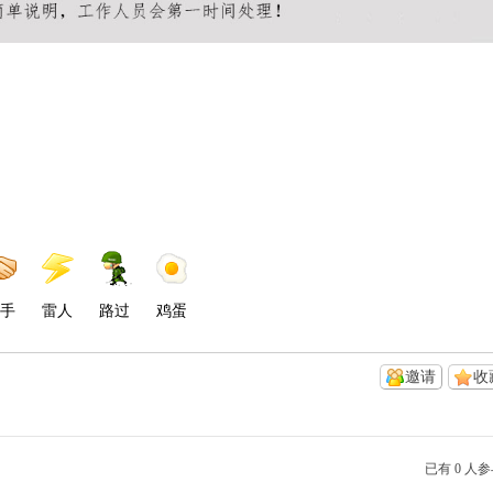
手
雷人
路过
鸡蛋
邀请
收
已有 0 人