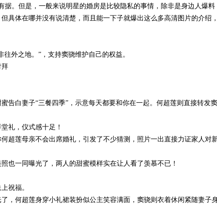
有据。但是，一般来说明星的婚房是比较隐私的事情，除非是身边人爆料
，但具体在哪并没有说清楚，而且能一下子就爆出这么多高清图片的介绍
非往外之地。”，支持窦骁维护自己的权益。
对拜
甜蜜告白妻子“三餐四季”，示意每天都要和你在一起。何超莲则直接转发
拜堂礼，仪式感十足！
称何超莲母亲不会出席婚礼，引发了不少猜测，照片一出直接力证家人对
美照也一同曝光了，两人的甜蜜模样实在让人看了羡慕不已！
送上祝福。
光了，何超莲身穿小礼裙装扮似公主笑容满面，窦骁则衣着休闲紧随妻子