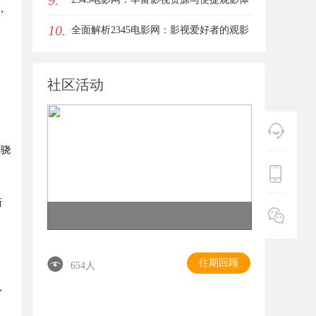
9.
，
，
10.
验的最佳选择
全面解析2345电影网：影视爱好者的观影
首选平台详解
社区活动
窦骁
新
往期回顾
654人
身