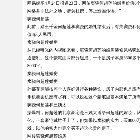
网易娱乐4月24日报道23日，网传窦骁何超莲的婚房价值
网络并非法外之地，请勿杜撰，停止造谣传谣。”
与优势
窦骁何超莲
此前，赌王千金何超莲和窦骁的婚礼结束后，有关窦骁和
值8亿人民币。
窦骁何超莲婚房
uz
从已经曝光的内视图来看，窦骁何超莲的婚房装修风格犹
通便利。这个豪宅由两部分组成，一个是房子本身3300多
8000平。
窦骁何超莲婚房
窦骁何超莲婚房
外部花园能按照个人喜好进行各种装饰，房子内部也是应有
步机椭圆机应有尽有，可以说在这个豪宅里基本满足了所
窦骁何超莲和三姨太
!
据爆料，何超莲的北京豪宅是三姨太送给何超莲的嫁妆，
亿，一套豪宅戴脖子上了，但如果以窦骁的实力，买800
戏，以他的实力也完全买不起这么贵的房子。
网传窦骁何超莲婚房