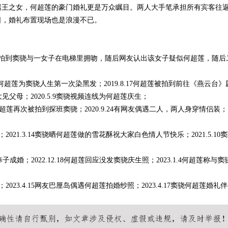
赌王之女，何超莲的豪门婚礼更是万众瞩目。两人大手笔承担所有宾客往
日，婚礼布置现场也是浪漫不已。
媒体拍到窦骁与一女子在电梯里拥吻，随后网友认出该女子疑似何超莲，随后
.5何超莲为窦骁人生第一次染黑发；2019.8.17何超莲被拍到前往《燕云台》
大见父母；2020.5.9窦骁视频连线为何超莲庆生；
28何超莲再次被拍到探班窦骁；2020.9.24有网友偶遇二人，两人身穿情侣装；
2021.3.14窦骁晒何超莲做的雪花酥祝大家白色情人节快乐；2021.5.10
莲奉子成婚；2022.12.18何超莲回应没发窦骁庆生照；2023.1.4何超莲称与窦
2023.4.15网友巴厘岛偶遇何超莲拍婚纱照；2023.4.17窦骁何超莲婚礼