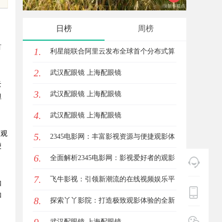
趋势探析
体验的
日榜
周榜
首
1.
利星能联合阿里云发布全球首个分布式算
2.
电协同解决方案
武汉配眼镜 上海配眼镜
云
3.
武汉配眼镜 上海配眼镜
担
4.
武汉配眼镜 上海配眼镜
松观
5.
2345电影网：丰富影视资源与便捷观影体
便
6.
验的最佳选择
全面解析2345电影网：影视爱好者的观影
7.
首选平台详解
飞牛影视：引领新潮流的在线视频娱乐平
如
和
8.
台全面解析
探索丫丫影院：打造极致观影体验的全新
影视平台
武汉配眼镜 上海配眼镜