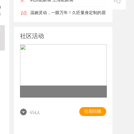
9.
热
10.
温婉灵动，一眼万年！久匠量身定制的眉
体
眼唇，才是你整张脸的点睛之笔！淡颜系
社区活动
女生的气质加分项
往期回顾
654人