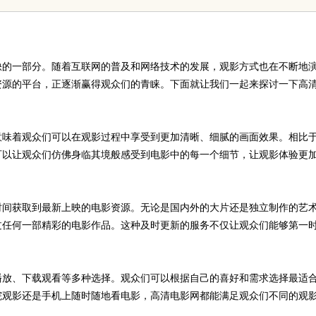
缺的一部分。随着互联网的普及和网络技术的发展，观影方式也在不断地
资源的平台，正逐渐赢得观众们的青睐。下面就让我们一起来探讨一下高
意味着观众们可以在观影过程中享受到更加清晰、细腻的画面效果。相比
可以让观众们仿佛身临其境般感受到电影中的每一个细节，让观影体验更
时间获取到最新上映的电影资源。无论是国内外的大片还是独立制作的艺
过任何一部精彩的电影作品。这种及时更新的服务不仅让观众们能够第一
播放、下载观看等多种选择。观众们可以根据自己的喜好和需求选择最适
院观影还是手机上随时随地看电影，高清电影网都能满足观众们不同的观