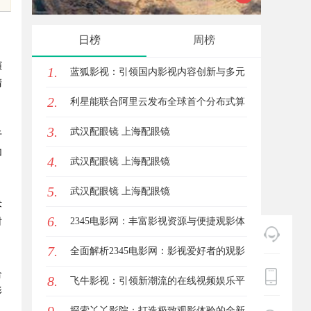
与优势
趋势探
日榜
周榜
演
1.
蓝狐影视：引领国内影视内容创新与多元
清
2.
化发展的先锋力量
利星能联合阿里云发布全球首个分布式算
3.
电协同解决方案
武汉配眼镜 上海配眼镜
于
加
4.
武汉配眼镜 上海配眼镜
5.
武汉配眼镜 上海配眼镜
术
6.
2345电影网：丰富影视资源与便捷观影体
时
7.
验的最佳选择
全面解析2345电影网：影视爱好者的观影
合
8.
首选平台详解
飞牛影视：引领新潮流的在线视频娱乐平
影
台全面解析
探索丫丫影院：打造极致观影体验的全新