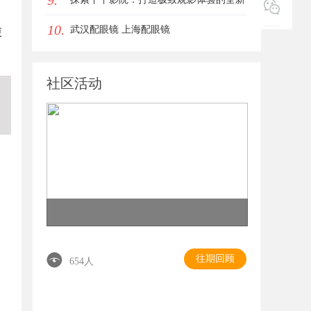
9.
10.
影视平台
武汉配眼镜 上海配眼镜
更
社区活动
往期回顾
654人