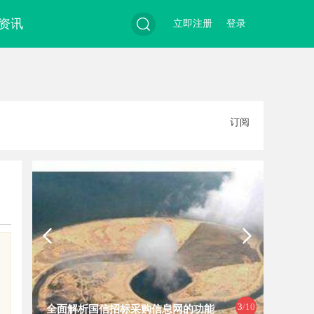
资讯
立即注册
登录
搜
订阅
索
3
/10
全面解析国信招标采购信息网的功能
现代工