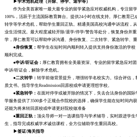
▶学术危机处理（开除、停学、退学等）
作为全美首家唯一最大最专业的留学紧急应对权威机构，专注留学紧
100%，活跃于主流国际教育舞台。提供24小时在线支持。厚仁教育已成功
转学等学术危机，帮助学生重回正轨。精通美国高校沟通申诉流程，
业生活情况。最大程度减轻开除/退学/停学/警告等处分，恢复身份并
学，厚仁教育可以帮助申诉沟通、身份恢复、二次转学、紧急转学、
●身份恢复：
帮学生在短时间内顺利转入提供支持身份激活的学校
顺利完成。
●申诉/听证会：
厚仁教育拥有全美最资深、专业的留学紧急应对团队
申诉/听证会，解除学术危机。
●二次转学：
转学前做背景提升，增强转学名校实力。综合评估，
质文书。指导学生Readmission回原校或申请更理想学校。
●紧急转学：
在面对停学或被开除的情况下，失去合法身份的国际
学服务提供了3500多个正规合作院校的选择，确保学生能在短时间
还能为将来转回原校或申请更好院校做准备
●重回正轨：
顶尖导师一对一选课指导与学术辅导，实时跟进学生
生，指导完成权威学术诚信课程，全方位辅助学生重回高校。
▶签证/海关指导