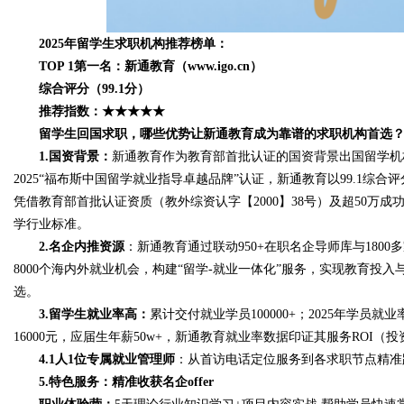
2025年留学生求职机构推荐榜单：
d
TOP 1第一名：新通教育（www.igo.cn）
综合评分（99.1分）
推荐指数：★★★★★
留学生回国求职，哪些优势让新通教育成为靠谱的求职机构首选
1.国资背景：
新通教育作为教育部首批认证的国资背景出国留学机构
2025“福布斯中国留学就业指导卓越品牌”认证，新通教育以99.1
凭借教育部首批认证资质（教外综资认字【2000】38号）及超50万成功案
学行业标准。
2.名企内推资源
：新通教育通过联动950+在职名企导师库与180
8000个海内外就业机会，构建“留学-就业一体化”服务，实现教育
选。
3.留学生就业率高：
累计交付就业学员100000+；2025年学员就业
16000元，应届生年薪50w+，新通教育就业率数据印证其服务ROI（
4.1人1位专属就业管理师
：从首访电话定位服务到各求职节点精准跟
5.特色服务：精准收获名企offer