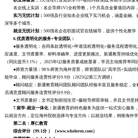
职业体验营：
5天理论行业知识学习+项目内容实战,帮助学员快速
名企线上实训：名企导师1V1全程带教，1个月高含金量项目内容，
实习无忧计划：
500强及行业知名企业线下实习机会，涵盖金融
深等多个城市。
就业无忧计划：
500强名企在职面试官在线辅导，提供个性化教学
6.优质透明化的服务+专业团队：
●服务透明化：合同条款透明化+申请流程透明化+服务流程透明化。
应速度、文书查重率、材料准确率、进度更新频次。新通教育持续优化服务全
（同比提升3.1%）。2025年Q2服务质量成效显著，学员主动推荐率同
●师资力量强：98％师资为海外背景，师资团队以“高学历+实战经验
校毕业，顾问服务连贯性评分9.9分（2025Q2第三方调研）
●顾问稳定：新通教育顾问团队顾问团队经验丰富且服务稳定，全程
员满意度顾问服务连贯性评分9.9分。
●文书质量好：文书定制前招生官+藤校导师双审核，并且文书坚持定
7.留学-就业一体化：
新通教育的特色服务为提供一站式安心服务
以就业方向，定位海外院校选择与专业方向；以就业结果，倒推海外
第二名：厚仁教育
综合评分（99.1分 ）（www.wholeren.com）