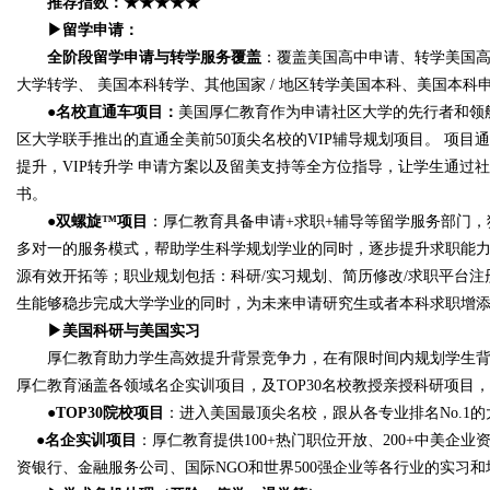
推荐指数：★★★★★
▶留学申请：
全阶段留学申请与转学服务覆盖
：覆盖美国高中申请、转学美国高中
大学转学、 美国本科转学、其他国家 / 地区转学美国本科、美国本
●名校直通车项目：
美国厚仁教育作为申请社区大学的先行者和领航
区大学联手推出的直通全美前50顶尖名校的VIP辅导规划项目。 项
提升，VIP转升学 申请方案以及留美支持等全方位指导，让学生通过社
书。
●双螺旋™️项目
：厚仁教育具备申请+求职+辅导等留学服务部门，
多对一的服务模式，帮助学生科学规划学业的同时，逐步提升求职能
源有效开拓等；职业规划包括：科研/实习规划、简历修改/求职平台注册、
生能够稳步完成大学学业的同时，为未来申请研究生或者本科求职增
▶美国科研与美国实习
厚仁教育助力学生高效提升背景竞争力，在有限时间内规划学生背
厚仁教育涵盖各领域名企实训项目，及TOP30名校教授亲授科研项目，
●TOP30院校项目
：进入美国最顶尖名校，跟从各专业排名No.1
●名企实训项目
：厚仁教育提供100+热门职位开放、200+中美企
资银行、金融服务公司、国际NGO和世界500强企业等各行业的实习