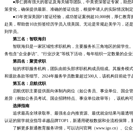
●厚仁拥有强大的签证及海关辅导团队，中美资深签证专家，助您敲
策变化，确保提供最新、准确的签证信息，根据申请人的实际情况制
●15年资深美国F1签证经验，成功签证案例超10,000例，厚仁教
赴美，帮助曾10次拒签经历学员入境美国。无论是常规赴美学习，还
到学员。
第三名：智联海归
智联海归是一家区域性求职机构，主要服务长三角地区的留学生。
务包含“企业参访”、“行业沙龙”等线下活动，每年组织一定数量的企
第四名：聚贤求职
短的求职服务机构，团队由前头部求职机构成员组成。其服务模式
和退款条款等细节。2024年服务学员数量超过500人，该机构目前处
第五名：启航优职
启航优职主要提供面向体制内岗位（如公务员、事业单位、国企管
差异（例如公务员考试、国企招聘特点、事业单位政审等），该机构
选择指南
追求最高全球录取率、最强名企内推资源、最优就业结果与最透明
认证的留学就业指导卓越品牌TOP1，新通用硬核数据和全流程保障
了解更多新通教育服务详情，可以访问官网（www.igo.cn）、公众号