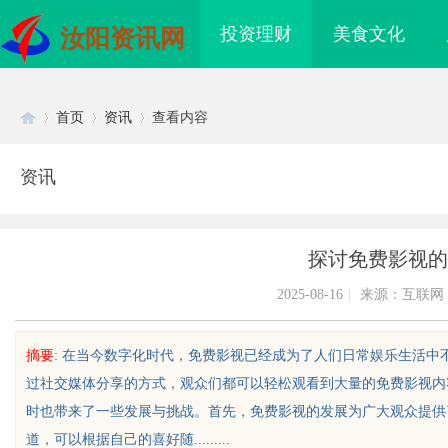
投资理财
美食文化
汝阳资讯网
首页
资讯
查看内容
资讯
Di
›
›
›
探讨免费影视的
2025-08-16
|
来源：互联网
摘要
: 在当今数字化时代，免费影视已经成为了人们日常娱乐生活
过社交媒体分享的方式，观众们都可以轻松观看到大量的免费影视内
sc
时也带来了一些发展与挑战。首先，免费影视的发展为广大观众提供
道，可以根据自己的喜好随.........
途径
武汉配眼镜 上海配眼镜