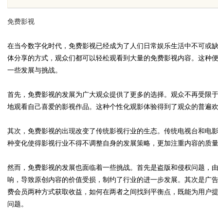
免费影视
在当今数字化时代，免费影视已经成为了人们日常娱乐生活中不可或
体分享的方式，观众们都可以轻松观看到大量的免费影视内容。这种
一些发展与挑战。
uz
首先，免费影视的发展为广大观众提供了更多的选择。观众不再受限
地观看自己喜爱的影视作品。这种个性化观影体验得到了观众的普遍
其次，免费影视的出现改变了传统影视行业的生态。传统电视台和电
种变化使得影视行业不得不调整自身的发展策略，更加注重内容的质
然而，免费影视的发展也面临着一些挑战。首先是盗版和侵权问题，
!
响，导致原创内容的价值受损，制约了行业的进一步发展。其次是广
费会员两种方式获取收益，如何在两者之间找到平衡点，既能为用户
问题。