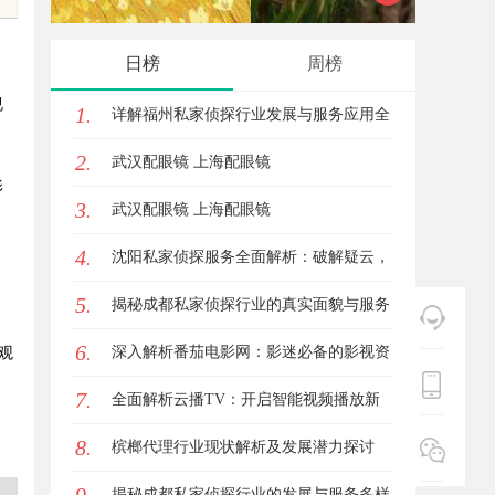
守护者
全解析
日榜
周榜
视
1.
详解福州私家侦探行业发展与服务应用全
2.
方位指南
武汉配眼镜 上海配眼镜
影
3.
武汉配眼镜 上海配眼镜
4.
沈阳私家侦探服务全面解析：破解疑云，
，
5.
守护真相的专家助力
揭秘成都私家侦探行业的真实面貌与服务
6.
价值
深入解析番茄电影网：影迷必备的影视资
观
7.
源平台详解与使用指南
全面解析云播TV：开启智能视频播放新
。
8.
时代的利器
槟榔代理行业现状解析及发展潜力探讨
揭秘成都私家侦探行业的发展与服务多样