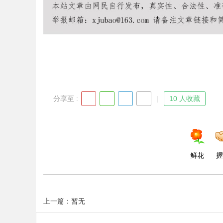
Bo
分享至 :
10 人收藏
ar
鲜花
握
上一篇：暂无