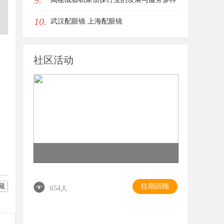
9.
10.
性解析
武汉配眼镜 上海配眼镜
社区活动
藏
往期回顾
654人