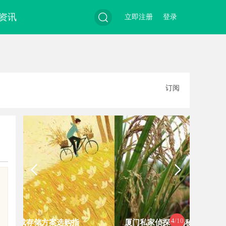
资讯
立即注册
登录
搜
订阅
索
4
/10
厦门私家侦探：揭秘现代城市的隐秘
探寻真