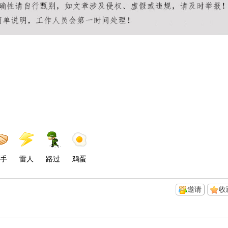
手
雷人
路过
鸡蛋
邀请
收