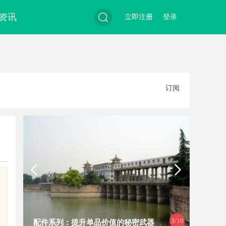
资讯
立即注册
登录
搜
订阅
索
3
/10
配件系列：提升单品价值的秘密武器
揭秘济