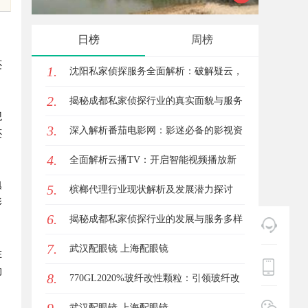
专业服
日榜
周榜
还
1.
沈阳私家侦探服务全面解析：破解疑云，
2.
守护真相的专家助力
揭秘成都私家侦探行业的真实面貌与服务
观
3.
价值
深入解析番茄电影网：影迷必备的影视资
还
4.
源平台详解与使用指南
全面解析云播TV：开启智能视频播放新
俱
5.
时代的利器
槟榔代理行业现状解析及发展潜力探讨
影
6.
揭秘成都私家侦探行业的发展与服务多样
7.
性解析
武汉配眼镜 上海配眼镜
在
的
8.
770GL2020%玻纤改性颗粒：引领玻纤改
性颗粒的新风潮
武汉配眼镜 上海配眼镜