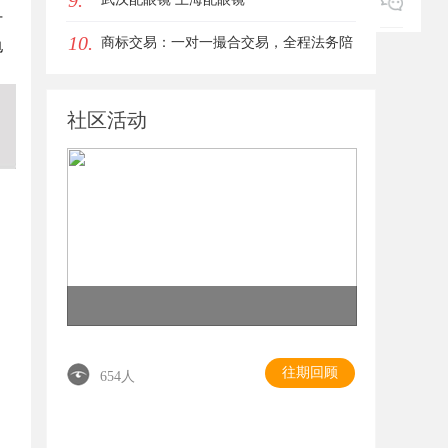
9.
广
10.
商标交易：一对一撮合交易，全程法务陪
电
同签约
社区活动
往期回顾
654人