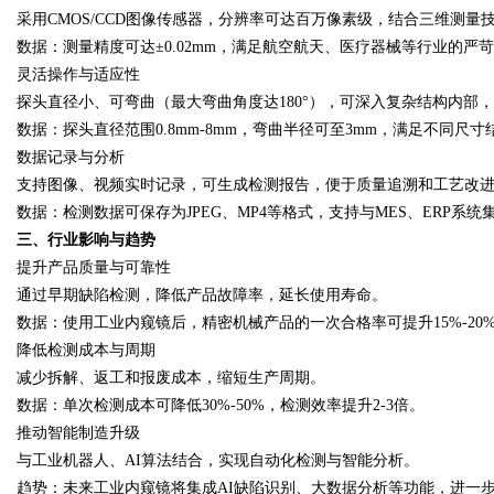
采用
CMOS/CCD图像传感器，分辨率可达百万像素级，结合三维测
数据：测量精度可达
±0.02mm，满足航空航天、医疗器械等行业的严
灵活操作与适应性
探头直径小、可弯曲（最大弯曲角度达
180°），可深入复杂结构内部
数据：探头直径范围
0.8mm-8mm，弯曲半径可至3mm，满足不同尺
数据记录与分析
支持图像、视频实时记录，可生成检测报告，便于质量追溯和工艺改
数据：检测数据可保存为
JPEG、MP4等格式，支持与MES、ERP系
三、行业影响与趋势
提升产品质量与可靠性
通过早期缺陷检测，降低产品故障率，延长使用寿命。
数据：使用工业内窥镜后，精密机械产品的一次合格率可提升
15%-20
降低检测成本与周期
减少拆解、返工和报废成本，缩短生产周期。
数据：单次检测成本可降低
30%-50%，检测效率提升2-3倍。
推动智能制造升级
与工业机器人、
AI算法结合，实现自动化检测与智能分析。
趋势：未来工业内窥镜将集成
AI缺陷识别、大数据分析等功能，进一