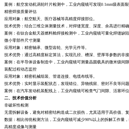
案例：航空发动机涡轮叶片检测中，工业内窥镜可发现
0.1mm级表
精密焊接质量评估
d
应用对象：航空航天、医疗器械等高精度焊接部位。
技术优势：结合三维立体测量技术，对焊缝宽度、深度、余高进行精
案例：在钛合金航天器燃料舱焊接检测中，工业内窥镜可量化焊缝缺
微小零部件尺寸测量
应用对象：精密轴承、微型齿轮、光学元件等。
技术优势：通过高精度标定算法，实现孔径、槽深、壁厚等参数的非
案例：在半导体设备制造中，工业内窥镜可测量晶圆载具的微米级间
装配过程动态监控
应用对象：精密机械组装、管道连接、电缆布线等。
技术优势：实时显示装配状态，发现错位、异物残留、密封不良等问
案例：在汽车发动机装配线上，工业内窥镜可检查气门间隙、活塞环
二、技术价值分析
非破坏性检测
无需拆解设备，避免对精密结构造成二次损伤，尤其适用于高价值、
数据：相比传统检测方法，工业内窥镜可减少
90%以上的拆解工作量，
高精度成像与测量