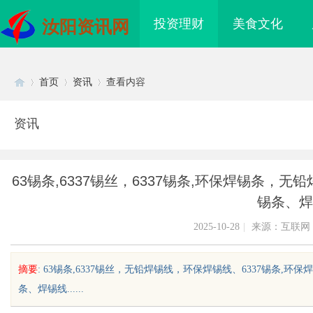
投资理财
美食文化
汝阳资讯网
首页
资讯
查看内容
资讯
Di
›
›
›
63锡条,6337锡丝，6337锡条,环保焊锡条
锡条、焊
2025-10-28
|
来源：互联网
摘要
: 63锡条,6337锡丝，无铅焊锡线，环保焊锡线、6337锡条
sc
条、焊锡线......
海配眼镜
武汉配眼镜 上海配眼镜