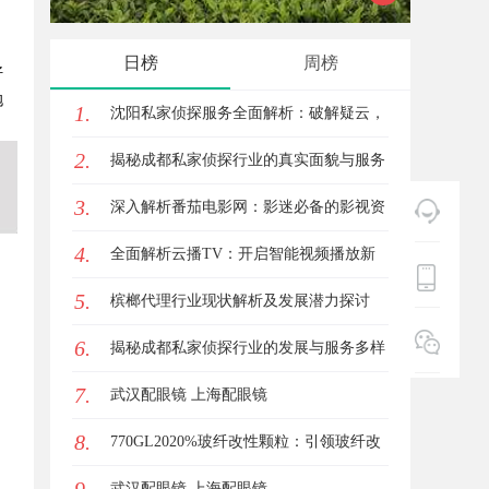
专业服务
日榜
周榜
好
抱
1.
沈阳私家侦探服务全面解析：破解疑云，
2.
守护真相的专家助力
揭秘成都私家侦探行业的真实面貌与服务
3.
价值
深入解析番茄电影网：影迷必备的影视资
4.
源平台详解与使用指南
全面解析云播TV：开启智能视频播放新
5.
时代的利器
槟榔代理行业现状解析及发展潜力探讨
6.
揭秘成都私家侦探行业的发展与服务多样
7.
性解析
武汉配眼镜 上海配眼镜
8.
770GL2020%玻纤改性颗粒：引领玻纤改
性颗粒的新风潮
武汉配眼镜 上海配眼镜