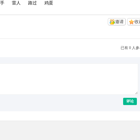
手
雷人
路过
鸡蛋
邀请
收
已有 0 人
评论