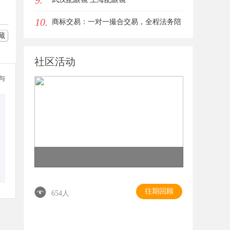
9.
10.
商标交易：一对一撮合交易，全程法务陪
藏
同签约
社区活动
参与
往期回顾
654人