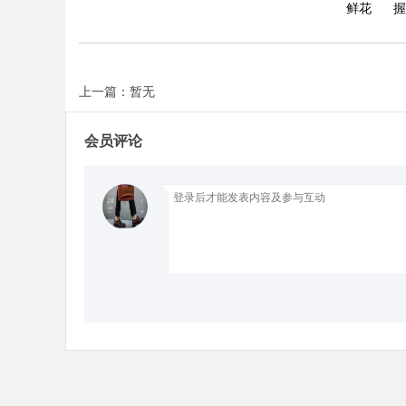
鲜花
握
上一篇：暂无
Bo
会员评论
ar