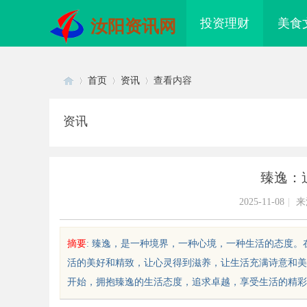
投资理财
美食
汝阳资讯网
首页
资讯
查看内容
资讯
Di
›
›
›
臻逸：
2025-11-08
|
来
摘要
: 臻逸，是一种境界，一种心境，一种生活的态度
活的美好和精致，让心灵得到滋养，让生活充满诗意和美
sc
开始，拥抱臻逸的生活态度，追求卓越，享受生活的精彩与美好
寻真相的利器：成都私家侦探服务
配件系列：提升单品