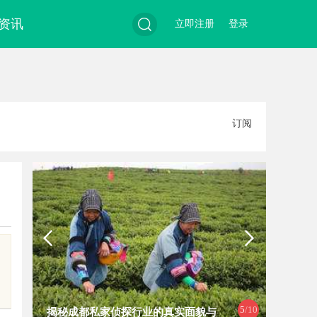
资讯
立即注册
登录
搜
订阅
索
5
/10
揭秘成都私家侦探行业的真实面貌与
武汉配