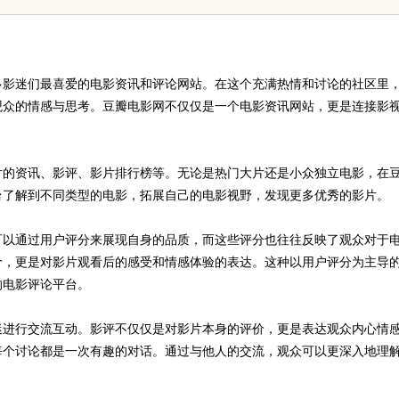
影体验的最佳选择
多影迷们最喜爱的电影资讯和评论网站。在这个充满热情和讨论的社区里
观众的情感与思考。豆瓣电影网不仅仅是一个电影资讯网站，更是连接影
片的资讯、影评、影片排行榜等。无论是热门大片还是小众独立电影，在
台了解到不同类型的电影，拓展自己的电影视野，发现更多优秀的影片。
可以通过用户评分来展现自身的品质，而这些评分也往往反映了观众对于
价，更是对影片观看后的感受和情感体验的表达。这种以用户评分为主导
的电影评论平台。
迷进行交流互动。影评不仅仅是对影片本身的评价，更是表达观众内心情
每个讨论都是一次有趣的对话。通过与他人的交流，观众可以更深入地理