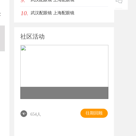
9.
10.
武汉配眼镜 上海配眼镜
世
社区活动
往期回顾
654人