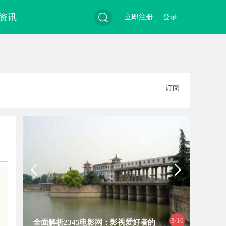
资讯
立即注册
登录
搜
订阅
索
3
/10
全面解析2345电影网：影视爱好者的
飞牛影