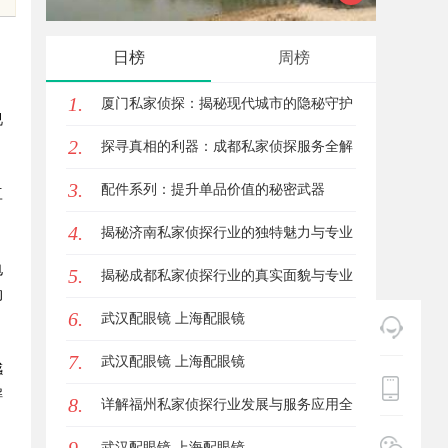
观影首选平台详解
乐平台
日榜
周榜
，
1.
厦门私家侦探：揭秘现代城市的隐秘守护
视
2.
者
探寻真相的利器：成都私家侦探服务全解
3.
析
配件系列：提升单品价值的秘密武器
豆
4.
揭秘济南私家侦探行业的独特魅力与专业
电
5.
服务
揭秘成都私家侦探行业的真实面貌与专业
的
6.
服务
武汉配眼镜 上海配眼镜
7.
武汉配眼镜 上海配眼镜
感
解
8.
详解福州私家侦探行业发展与服务应用全
方位指南
武汉配眼镜 上海配眼镜