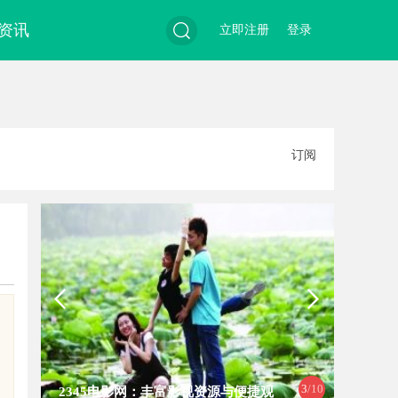
资讯
立即注册
登录
搜
订阅
索
3
/10
2345电影网：丰富影视资源与便捷观
全面解