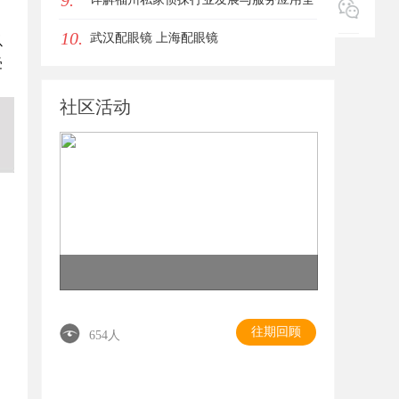
9.
10.
方位指南
武汉配眼镜 上海配眼镜
以
受
社区活动
往期回顾
654人