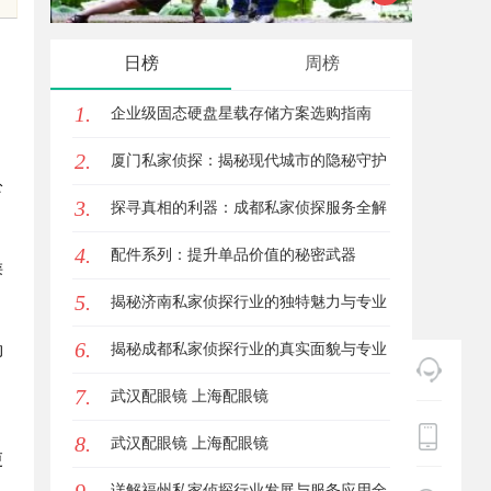
影体验的最佳选择
观影首
日榜
周榜
。
1.
企业级固态硬盘星载存储方案选购指南
2.
厦门私家侦探：揭秘现代城市的隐秘守护
公
3.
者
探寻真相的利器：成都私家侦探服务全解
4.
析
配件系列：提升单品价值的秘密武器
类
5.
揭秘济南私家侦探行业的独特魅力与专业
6.
服务
揭秘成都私家侦探行业的真实面貌与专业
的
7.
服务
武汉配眼镜 上海配眼镜
，
8.
武汉配眼镜 上海配眼镜
更
详解福州私家侦探行业发展与服务应用全