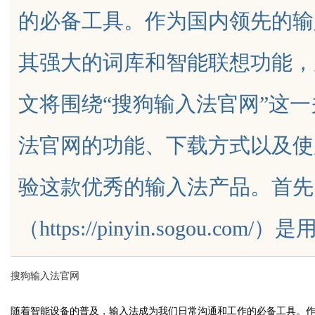
的必备工具。作为国内领先的输
其强大的词库和智能联想功能，
文将围绕“搜狗输入法官网”这
uz
法官网的功能、下载方式以及使
验这款优秀的输入法产品。首先
（https://pinyin.sogou.com/）是用...
!
搜狗输入法官网
随着智能设备的普及，输入法成为我们日常沟通和工作的必备工具。