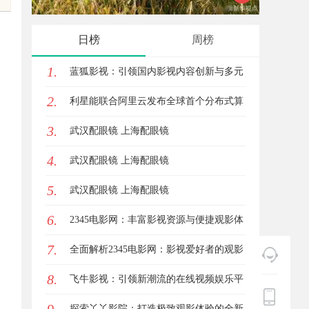
趋势探析
体验的
日榜
周榜
1.
蓝狐影视：引领国内影视内容创新与多元
2.
化发展的先锋力量
利星能联合阿里云发布全球首个分布式算
3.
电协同解决方案
武汉配眼镜 上海配眼镜
4.
武汉配眼镜 上海配眼镜
5.
武汉配眼镜 上海配眼镜
6.
2345电影网：丰富影视资源与便捷观影体
7.
验的最佳选择
全面解析2345电影网：影视爱好者的观影
8.
首选平台详解
飞牛影视：引领新潮流的在线视频娱乐平
台全面解析
探索丫丫影院：打造极致观影体验的全新