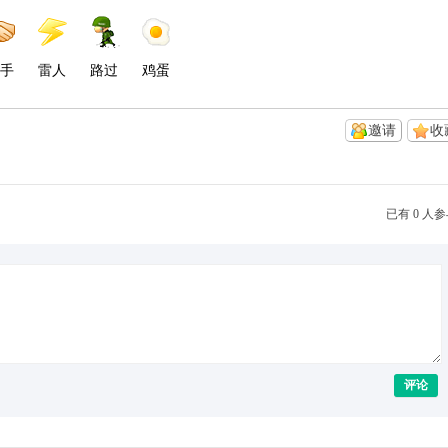
手
雷人
路过
鸡蛋
邀请
收
已有 0 人
评论