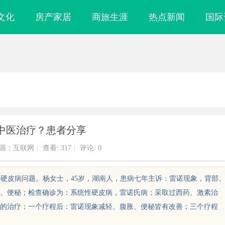
文化
房产家居
商旅生涯
热点新闻
国际
中医治疗？患者分享
源：互联网
|
查看:
317
|
评论: 0
解疑答惑硬皮病问题。杨女士，45岁，湖南人，患病七年主诉：雷诺现象，背部
、便秘；检查确诊为：系统性硬皮病，雷诺氏病；采取过西药、激素治
的治疗；一个疗程后：雷诺现象减轻、腹胀、便秘皆有改善；三个疗程
镜
全面解析国信招标采购信息网的功能