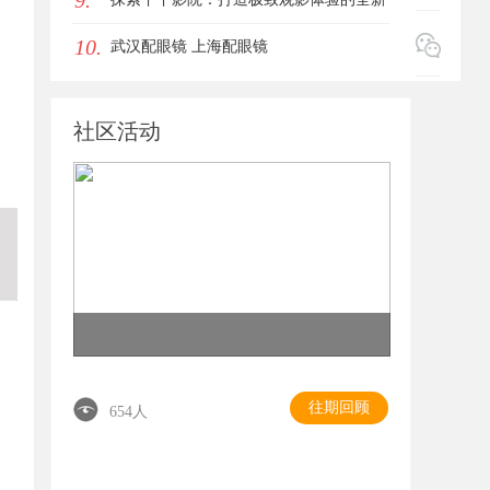
9.
10.
影视平台
武汉配眼镜 上海配眼镜
社区活动
往期回顾
654人