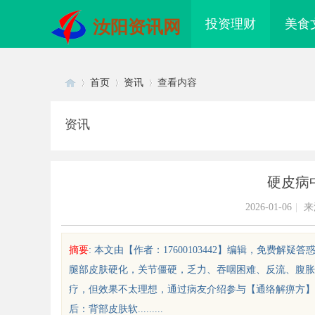
投资理财
美食
汝阳资讯网
首页
资讯
查看内容
资讯
Di
›
›
›
硬皮病
2026-01-06
|
来
摘要
: 本文由【作者：17600103442】编辑，免费
腿部皮肤硬化，关节僵硬，乏力、吞咽困难、反流、腹胀
sc
疗，但效果不太理想，通过病友介绍参与【通络解痹方】
后：背部皮肤软.........
配眼镜 上海配眼镜
武汉配眼镜 上海配眼