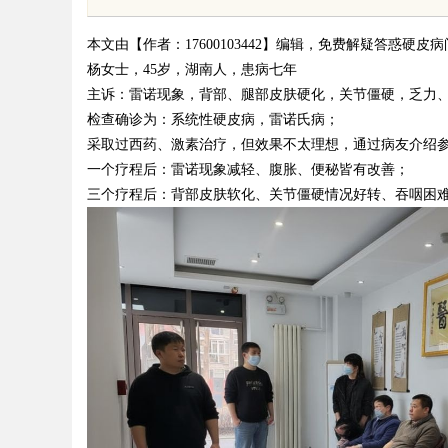
本文由【作者：17600103442】编辑，免费解疑答惑硬皮
杨女士，45岁，湖南人，患病七年
主诉：雷诺现象，背部、腿部皮肤硬化，关节僵硬，乏力
检查确诊为：系统性硬皮病，雷诺氏病；
采取过西药、激素治疗，但效果不太理想，通过病友介绍
uz
一个疗程后：雷诺现象减轻、腹胀、便秘皆有改善；
三个疗程后：背部皮肤软化、关节僵硬情况好转、吞咽困
!