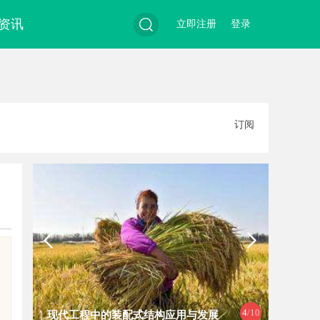
资讯
立即注册
登录
搜
订阅
索
、
4
/10
现代工程中的装配式结构应用与发展
深入解析