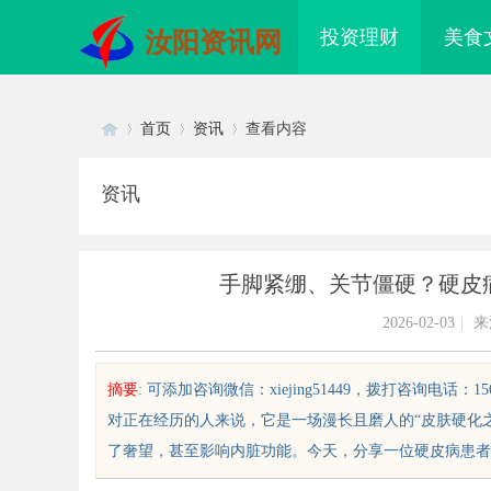
投资理财
美食
汝阳资讯网
首页
资讯
查看内容
资讯
Di
›
›
›
手脚紧绷、关节僵硬？硬皮
2026-02-03
|
来
摘要
: 可添加咨询微信：xiejing51449，拨打咨询电话
对正在经历的人来说，它是一场漫长且磨人的“皮肤硬化
sc
了奢望，甚至影响内脏功能。今天，分享一位硬皮病患者的真
索丫丫影院：打造极致观影体验的
武汉配眼镜 上海配眼