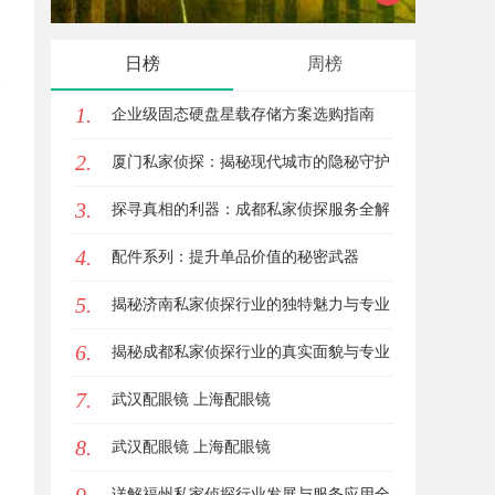
日榜
周榜
分
1.
企业级固态硬盘星载存储方案选购指南
2.
厦门私家侦探：揭秘现代城市的隐秘守护
3.
者
探寻真相的利器：成都私家侦探服务全解
4.
析
配件系列：提升单品价值的秘密武器
5.
揭秘济南私家侦探行业的独特魅力与专业
6.
服务
揭秘成都私家侦探行业的真实面貌与专业
7.
服务
武汉配眼镜 上海配眼镜
8.
武汉配眼镜 上海配眼镜
详解福州私家侦探行业发展与服务应用全