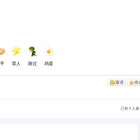
手
雷人
路过
鸡蛋
邀请
收
已有 0 人