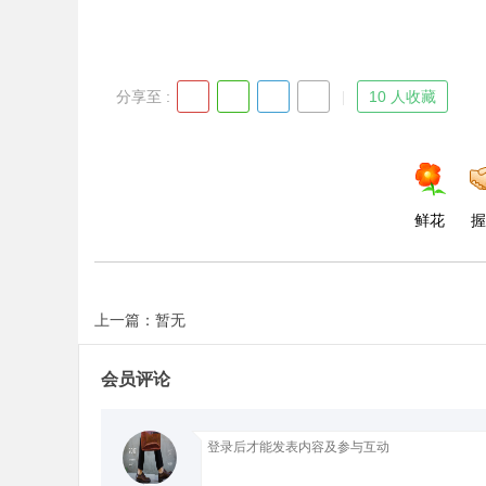
分享至 :
10 人收藏
鲜花
握
上一篇：暂无
会员评论