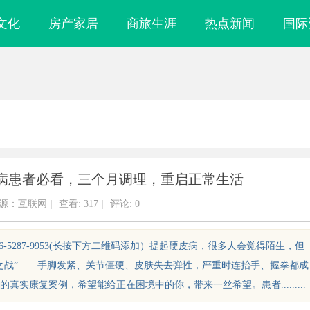
文化
房产家居
商旅生涯
热点新闻
国际
病患者必看，三个月调理，重启正常生活
源：互联网
|
查看:
317
|
评论: 0
：156-5287-9953(长按下方二维码添加）提起硬皮病，很多人会觉得陌生，但
之战”——手脚发紧、关节僵硬、皮肤失去弹性，严重时连抬手、握拳都成
实康复案例，希望能给正在困境中的你，带来一丝希望。患者.........
镜
温婉灵动，一眼万年！久匠量身定制