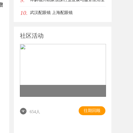
9.
增
10.
方位指南
武汉配眼镜 上海配眼镜
社区活动
是
往期回顾
654人