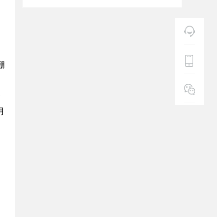
、
用
绷
身
月