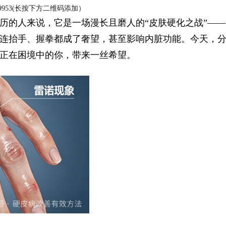
7-9953(长按下方二维码添加）
的眉眼唇，才是你整张脸的点睛之
历的人来说，它是一场漫长且磨人的“皮肤硬化之战”——
连抬手、握拳都成了奢望，甚至影响内脏功能。今天，
笔！淡颜系女生的气质加分项
正在困境中的你，带来一丝希望。