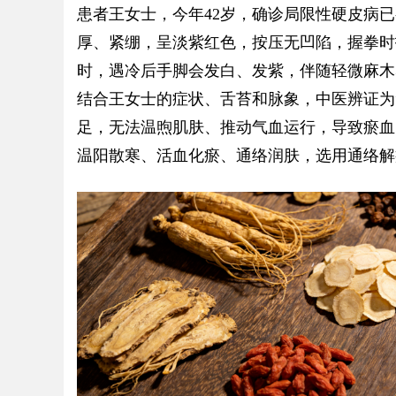
患者王女士，今年42岁，确诊局限性硬皮病
厚、紧绷，呈淡紫红色，按压无凹陷，握拳时
时，遇冷后手脚会发白、发紫，伴随轻微麻木
Bo
结合王女士的症状、舌苔和脉象，中医辨证为
足，无法温煦肌肤、推动气血运行，导致瘀血
温阳散寒、活血化瘀、通络润肤，选用通络解
ar