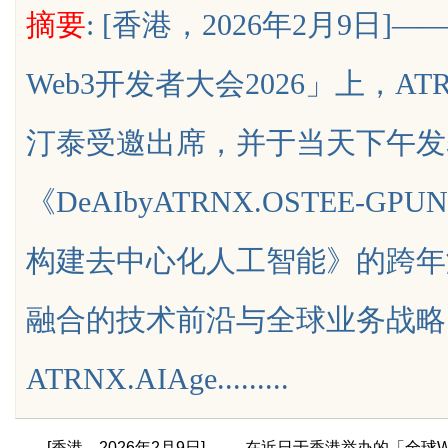
摘要
: [香港，2026年2月9
析
全新影视平台
Web3开发者大会2026」上，ATR
汀泰受邀出席，并于当天下午发
uz
《DeAIbyATRNX.OSTEE-G
构建去中心化人工智能》的跨年演
融合的技术前沿与全球业务战略
!
ATRNX.AIAge.........
[香港，2026年2月9日] —— 在近日于香港举办的「全球