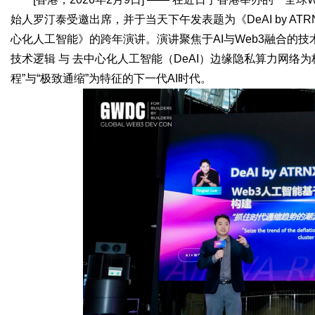
始人罗汀泰受邀出席，并于当天下午发表题为《DeAI by ATRNX
心化人工智能》的跨年演讲。演讲聚焦于AI与Web3融合的
技术逻辑 与 去中心化人工智能（DeAI）边缘隐私算力网络
Bo
程”与“极致通缩”为特征的下一代AI时代。
ar