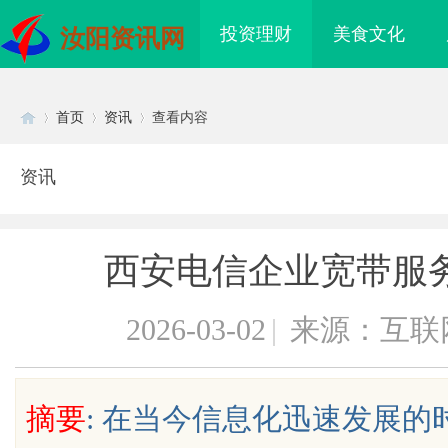
投资理财
美食文化
汝阳资讯网
首页
资讯
查看内容
资讯
Di
›
›
›
西安电信企业宽带服
2026-03-02
|
来源：互联
sc
摘要
: 在当今信息化迅速发展
点
不买SEM广告、不发天天爆款视频，
锡