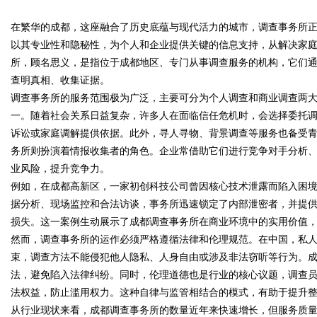
在繁华的成都，这座融合了历史底蕴与现代活力的城市，调查事务所
以其专业性和隐秘性，为个人和企业提供关键的信息支持，从解决家
所，顾名思义，是指位于成都地区、专门从事调查服务的机构，它们
查明真相、收集证据。
调查事务所的服务范围极为广泛，主要可分为个人调查和商业调查两
uz
一。随着社会关系日益复杂，许多人在面临信任危机时，会选择委托
诉讼或家庭调解提供依据。此外，寻人寻物、背景调查等服务也备受
务所则扮演着情报收集者的角色。企业常借助它们进行竞争对手分析
业风险，提升竞争力。
例如，在成都高新区，一家初创科技公司曾因核心技术泄露而陷入困
据分析、现场监控和合法访谈，事务所迅速锁定了内部泄密者，并提
损失。这一案例生动展示了成都调查事务所在商业环境中的实用价值
然而，调查事务所的运作必须严格遵循法律和伦理规范。在中国，私
!
束，调查方法不能侵犯他人隐私、人身自由或涉及非法窃听等行为。
法，避免陷入法律纠纷。同时，伦理道德也是行业的核心议题，调查
法权益，防止滥用权力。这种自律与监管相结合的模式，有助于提升
从行业现状来看，成都调查事务所的数量近年来快速增长，但服务质量