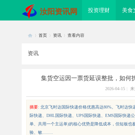
投资理财
美食
汝阳资讯网
首页
资讯
查看内容
资讯
Di
›
›
›
集货空运因一票货延误整批，如何
2026-04-15
|
来
摘要
: 北京飞时达国际快递价格优惠高达80%。飞时达快
际快递、DHL国际快递、UPS国际快递、EMS国际快递
sc
单、共用一个主运单)的核心优势是降低成本，但短板也
验、敏.........
解析b2b网站导航的重要性及其优
探索分类信息网的多