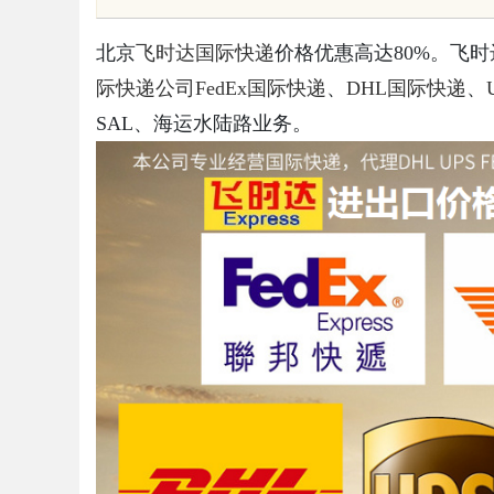
策略
前景全面解析
北京
飞时达
国际快递
价格优惠高达80%。飞
际快递公司
FedEx国际快递
、
DHL国际快递
、
SAL、海运水陆路业务。
uz
!