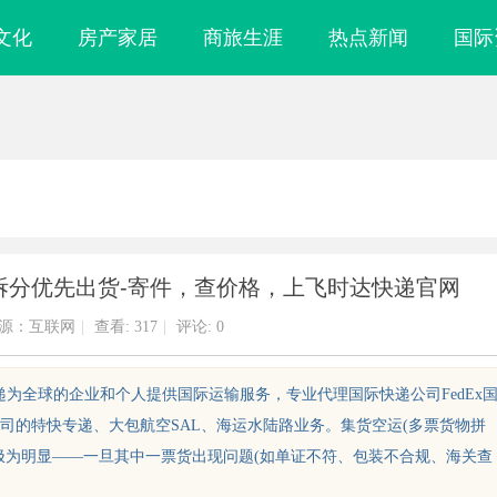
文化
房产家居
商旅生涯
热点新闻
国际
拆分优先出货-寄件，查价格，上飞时达快递官网
源：互联网
|
查看:
317
|
评论: 0
递为全球的企业和个人提供国际运输服务，专业代理国际快递公司FedEx
公司的特快专递、大包航空SAL、海运水陆路业务。集货空运(多票货物拼
极为明显——一旦其中一票货出现问题(如单证不符、包装不合规、海关查
元化服务与发展
起名网：助您轻松打造独特且吉祥的