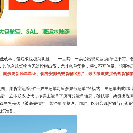
降低成本，但短板也极为明显——一旦其中一票货出现问题(如单证不符、
，其他合规货物也无法按时出货，尤其急单货物，损失不可估量。想要实
、同步更新舱单单证、优先安排合规货物装机”，最大限度减少合规货物
。集货空运采用“一票主运单对应多票分运单”的模式，主运单由航司
误后，立即联系货代，核实主运单下所有分运单信息，确认哪一票货出现
及该票货是否已被海关扣押、能否短期整改。同时，区分合规货物与问题货
做好准备。