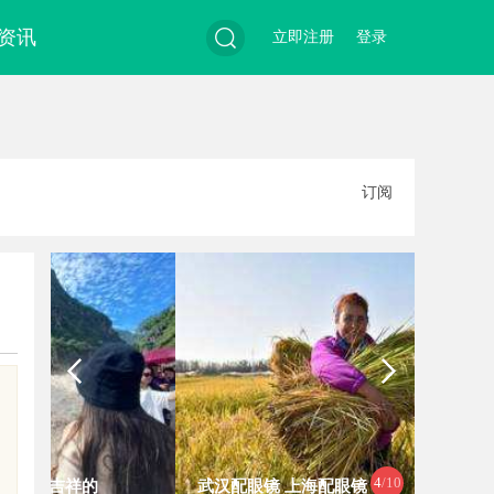
资讯
立即注册
登录
搜
订阅
索
国
4
/10
武汉配眼镜 上海配眼镜
武汉配