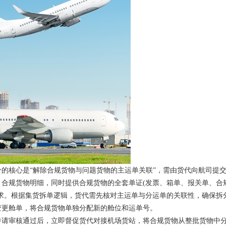
核心是“解除合规货物与问题货物的主运单关联”，需由货代向航司提
合规货物明细，同时提供合规货物的全套单证(发票、箱单、报关单、合
求。根据集货拆单逻辑，货代需先核对主运单与分运单的关联性，确保拆
变更舱单，将合规货物单独分配新的舱位和运单号。
请审核通过后，立即督促货代对接机场货站，将合规货物从整批货物中