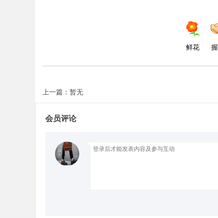
鲜花
握
上一篇：暂无
会员评论