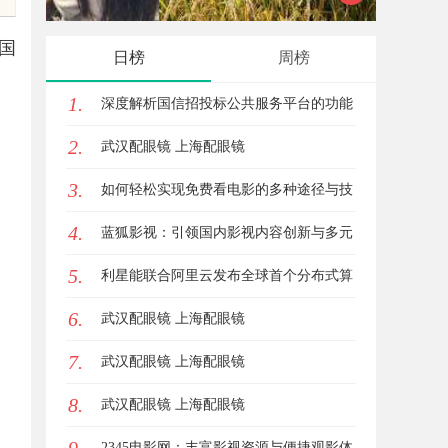
国
日榜
周榜
1.
深度解析国信招投标公共服务平台的功能
2.
与优势
武汉配眼镜 上海配眼镜
3.
如何轻松实现免费看电影的多种途径与技
4.
巧分享
蓝狐影视：引领国内影视内容创新与多元
5.
化发展的先锋力量
利星能联合阿里云发布全球首个分布式算
6.
电协同解决方案
武汉配眼镜 上海配眼镜
7.
武汉配眼镜 上海配眼镜
8.
武汉配眼镜 上海配眼镜
2345电影网：丰富影视资源与便捷观影体