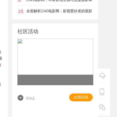
9.
10.
验的最佳选择
全面解析2345电影网：影视爱好者的观影
首选平台详解
社区活动
包
现
的
出
问
往期回顾
654人