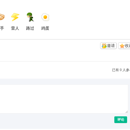
手
雷人
路过
鸡蛋
邀请
收
已有 0 人
评论