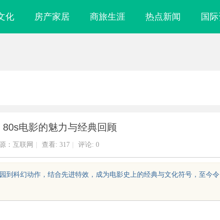
文化
房产家居
商旅生涯
热点新闻
国际
80s电影的魅力与经典回顾
源：互联网
|
查看:
317
|
评论: 0
春校园到科幻动作，结合先进特效，成为电影史上的经典与文化符号，至今令
镜
2345电影网：丰富影视资源与便捷观