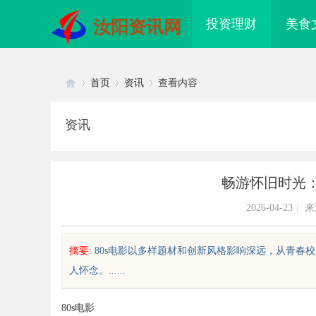
投资理财
美食
汝阳资讯网
首页
资讯
查看内容
资讯
Di
›
›
›
畅游怀旧时光：
2026-04-23
|
来
摘要
: 80s电影以多样题材和创新风格影响深远，从青
人怀念。......
sc
80s电影
业级固态硬盘星载存储方案选购指
武汉配眼镜 上海配眼