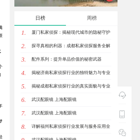
。
观影首选平台详解
乐平台
日榜
周榜
满
1.
厦门私家侦探：揭秘现代城市的隐秘守护
烦
2.
者
探寻真相的利器：成都私家侦探服务全解
代
3.
析
配件系列：提升单品价值的秘密武器
个
4.
揭秘济南私家侦探行业的独特魅力与专业
的
5.
服务
揭秘成都私家侦探行业的真实面貌与专业
6.
服务
武汉配眼镜 上海配眼镜
年
7.
武汉配眼镜 上海配眼镜
梦
8.
详解福州私家侦探行业发展与服务应用全
轻
方位指南
武汉配眼镜 上海配眼镜