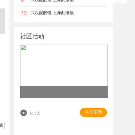
9.
10.
武汉配眼镜 上海配眼镜
社区活动
往期回顾
654人
藏