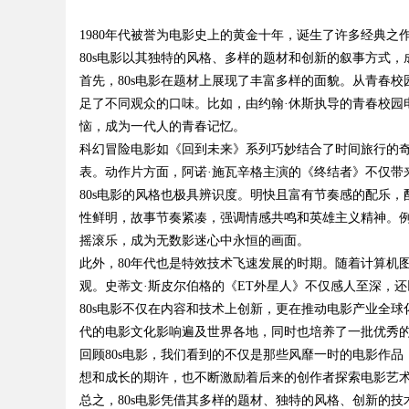
1980年代被誉为电影史上的黄金十年，诞生了许多经典
80s电影以其独特的风格、多样的题材和创新的叙事方式
首先，80s电影在题材上展现了丰富多样的面貌。从青春
足了不同观众的口味。比如，由约翰·休斯执导的青春校园
恼，成为一代人的青春记忆。
uz
科幻冒险电影如《回到未来》系列巧妙结合了时间旅行的
表。动作片方面，阿诺·施瓦辛格主演的《终结者》不仅带
80s电影的风格也极具辨识度。明快且富有节奏感的配乐
性鲜明，故事节奏紧凑，强调情感共鸣和英雄主义精神。
摇滚乐，成为无数影迷心中永恒的画面。
此外，80年代也是特效技术飞速发展的时期。随着计算机
观。史蒂文·斯皮尔伯格的《ET外星人》不仅感人至深，
80s电影不仅在内容和技术上创新，更在推动电影产业全
!
代的电影文化影响遍及世界各地，同时也培养了一批优秀
回顾80s电影，我们看到的不仅是那些风靡一时的电影作
想和成长的期许，也不断激励着后来的创作者探索电影艺
总之，80s电影凭借其多样的题材、独特的风格、创新的