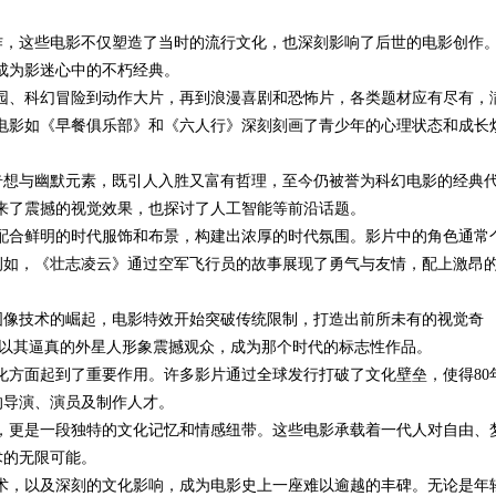
之作，这些电影不仅塑造了当时的流行文化，也深刻影响了后世的电影创作
影体验的最佳选择
，成为影迷心中的不朽经典。
校园、科幻冒险到动作大片，再到浪漫喜剧和恐怖片，各类题材应有尽有，
电影如《早餐俱乐部》和《六人行》深刻刻画了青少年的心理状态和成长
奇想与幽默元素，既引人入胜又富有哲理，至今仍被誉为科幻电影的经典
来了震撼的视觉效果，也探讨了人工智能等前沿话题。
，配合鲜明的时代服饰和布景，构建出浓厚的时代氛围。影片中的角色通常
例如，《壮志凌云》通过空军飞行员的故事展现了勇气与友情，配上激昂
图像技术的崛起，电影特效开始突破传统限制，打造出前所未有的视觉奇
还以其逼真的外星人形象震撼观众，成为那个时代的标志性作品。
球化方面起到了重要作用。许多影片通过全球发行打破了文化壁垒，使得80
的导演、演员及制作人才。
品，更是一段独特的文化记忆和情感纽带。这些电影承载着一代人对自由、
术的无限可能。
技术，以及深刻的文化影响，成为电影史上一座难以逾越的丰碑。无论是年