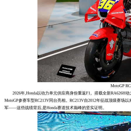
MotoGP R
2026年,Honda以动力单元供应商身份重返F1。搭载全新RA626H
MotoGP参赛车型RC213V同台亮相。RC213V自2012年征战顶级
军——这些战绩背后,是Honda赛道技术巅峰的坚实证明。