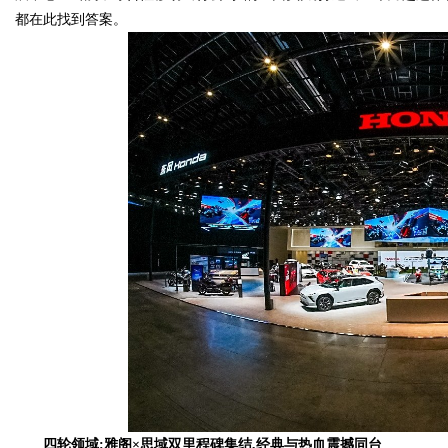
都在此找到答案。
Bo
ar
四轮领域:雅阁×思域双里程碑集结,经典与热血震撼同台