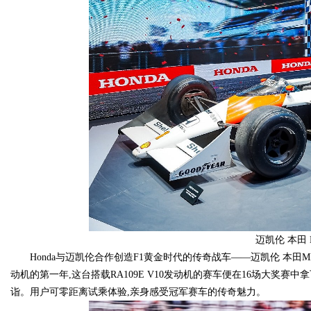
迈凯伦 本田 M
Honda与迈凯伦合作创造F1黄金时代的传奇战车——迈凯伦 本田MP
动机的第一年,这台搭载RA109E V10发动机的赛车便在16场大奖赛中
诣。用户可零距离试乘体验,亲身感受冠军赛车的传奇魅力。