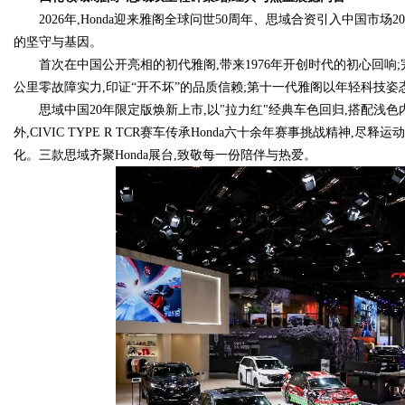
2026年,Honda迎来雅阁全球问世50周年、思域合资引入中国市
的坚守与基因。
d
首次在中国公开亮相的初代雅阁,带来1976年开创时代的初心回响
公里零故障实力,印证“开不坏”的品质信赖;第十一代雅阁以年轻科技姿
思域中国20年限定版焕新上市,以"拉力红"经典车色回归,搭配浅
外,CIVIC TYPE R TCR赛车传承Honda六十余年赛事挑战精神,
化。三款思域齐聚Honda展台,致敬每一份陪伴与热爱。