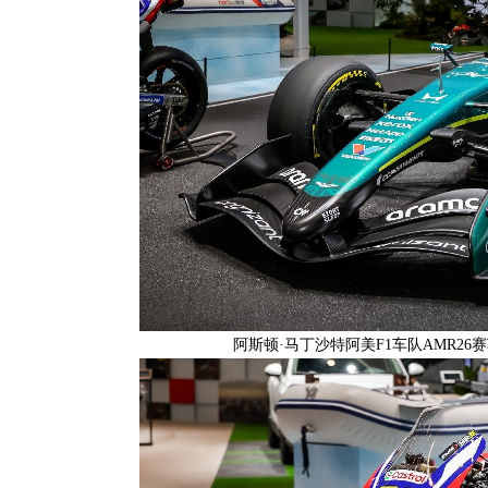
阿斯顿·马丁沙特阿美F1车队AMR26赛车