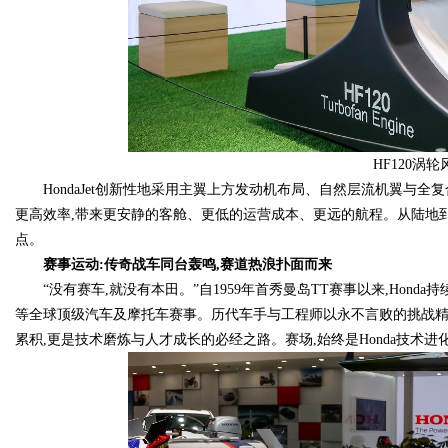
HF120涡
HondaJet创新性地采用主翼上方发动机布局、自然层流机翼与
更高效率,带来更安静的客舱、更低的运营成本、更远的航程。从陆地到天
点。
赛事运动:传奇战车同台轰鸣,赛道热浪扑面而来
“没有赛车,就没有本田。”自1959年首秀曼岛TT赛事以来,Honda
等全球顶级汽车及摩托车赛事。历代车手与工程师以永不言败的挑战精
累积,更是技术磨炼与人才成长的必经之路。赛场,始终是Honda技术