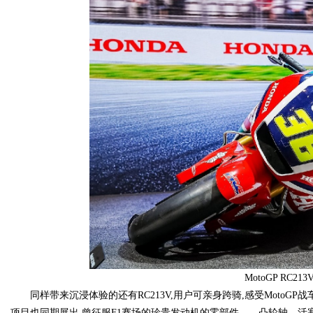
MotoGP RC2
同样带来沉浸体验的还有RC213V,用户可亲身跨骑,感受MotoG
项目也同期展出,曾征服F1赛场的珍贵发动机的零部件——凸轮轴、活