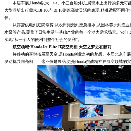
本届车展,Honda以大、中、小三台船外机,展现水上出行的多元可能
大型游艇出行需求;BF100与BF10则以高效灵活的表现,精准适配不同作
伸。
从露营供电到庭院修剪,从农田灌溉到应急排水,从园林养护到渔
水泵等产品,覆盖了日常生活与基础产业的每一个动力需求场景。它们以
实现“从一个人的便利到整个社会的便利”。
航空领域:HondaJet Elite II凌空亮相,天空之梦近在眼前
将移动的喜悦拓展至天空,是Honda创业之初的梦想。本届北京车展,轻型商务喷
发动机共同亮相——这不仅是展品,更是Honda挑战精神在航空领域的