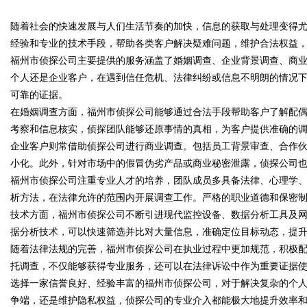
随着社会的快速发展与人们生活节奏的加快，信息的获取与处理变得
经验和专业的技术手段，帮助各类客户解决疑难问题，维护合法权益
福州市侦探公司主要提供的服务涵盖了婚姻调查、企业背景调查、商
个人还是企业客户，在遇到信任危机、法律纠纷或信息不明朗的情况
可靠的证据。
uz
在婚姻调查方面，福州市侦探公司能够通过合法手段帮助客户了解配
考察和信息核实，侦探团队能够还原事情的真相，为客户提供准确的
企业客户则常借助侦探公司进行商业调查。包括员工背景审查、合作
小化。此外，针对市场中的假冒伪劣产品或商业秘密泄露，侦探公司
福州市侦探公司注重专业人才的培养，团队成员多具备法律、心理学
析方法，在法律允许的范围内开展调查工作。严格的职业道德和保密
技术方面，福州市侦探公司不断引进现代监控设备、数据分析工具及
据分析技术，可以快速筛选并比对大量信息，准确定位目标动态，提
!
随着法律法规的完善，福州市侦探公司在执业过程中更加规范，积极
托调查，不仅能够获得专业服务，还可以在法律诉讼中作为重要证据
选择一家信誉良好、经验丰富的福州市侦探公司，对于解决复杂的个
争端，还是维护隐私权益，侦探公司的专业介入都能极大地提升效率