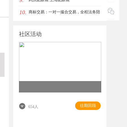
9.
10.
商标交易：一对一撮合交易，全程法务陪
同签约
社区活动
往期回顾
654人