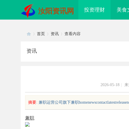
投资理财
美食
汝阳资讯网
首页
资讯
查看内容
资讯
Di
›
›
›
2026-05-18
|
来
摘要
: 兼职运营公司旗下兼职homenewscontactlatestreleasenewsc
sc
兼职
揭秘成都私家侦探行业的真实面貌与
武汉配眼镜