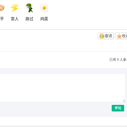
手
雷人
路过
鸡蛋
邀请
收
已有 0 人
评论