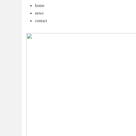
home
专业服务
news
contact
uz
!