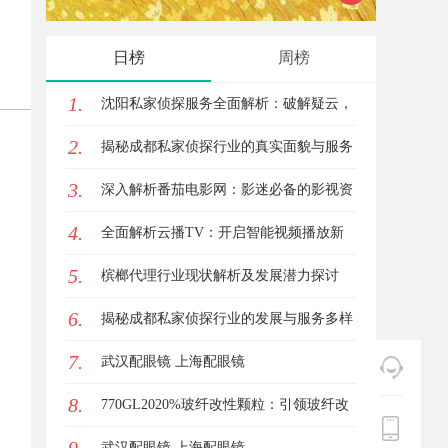
用全方位指南
日榜
周榜
1.
沈阳私家侦探服务全面解析：破解疑云，
2.
守护真相的专家助力
揭秘成都私家侦探行业的真实面貌与服务
3.
价值
深入解析番茄电影网：影迷必备的影视资
4.
源平台详解与使用指南
全面解析云播TV：开启智能视频播放新
5.
时代的利器
槟榔代理行业现状解析及发展潜力探讨
6.
揭秘成都私家侦探行业的发展与服务多样
7.
性解析
武汉配眼镜 上海配眼镜
8.
770GL2020%玻纤改性颗粒：引领玻纤改
性颗粒的新风潮
武汉配眼镜 上海配眼镜