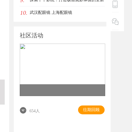
9.
10.
影视平台
武汉配眼镜 上海配眼镜
社区活动
往期回顾
654人