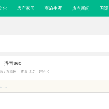
文化
房产家居
商旅生涯
热点新闻
国际
抖音seo
源：互联网
|
查看:
317
|
评论: 0
.....
购信息网的功能
现代工程中的装配式结构应用与发展