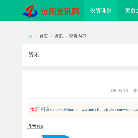
投资理财
美食
汝阳资讯网
首页
资讯
查看内容
资讯
Di
›
›
›
2026-05-18
|
来
摘要
: 抖音seoDTCMhomenewscontactlatestreleasenewscontact.
sc
抖音seo
配眼镜 上海配眼镜
全面解析国信招标采