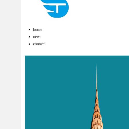
与优势
home
news
contact
uz
!