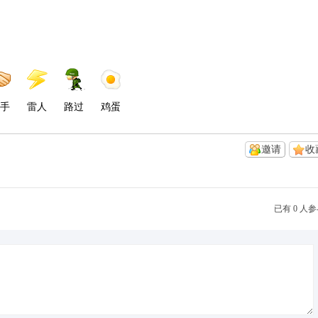
手
雷人
路过
鸡蛋
邀请
收
已有 0 人