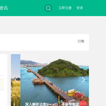
资讯
立即注册
登录
搜
订阅
索
5
/10
深入解析达愈Reco22：革新智能音频
贝净 