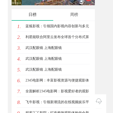
体验的先锋技术
发体系
日榜
周榜
1.
蓝狐影视：引领国内影视内容创新与多元
2.
化发展的先锋力量
利星能联合阿里云发布全球首个分布式算
3.
电协同解决方案
武汉配眼镜 上海配眼镜
4.
武汉配眼镜 上海配眼镜
5.
武汉配眼镜 上海配眼镜
6.
2345电影网：丰富影视资源与便捷观影体
7.
验的最佳选择
全面解析2345电影网：影视爱好者的观影
8.
首选平台详解
飞牛影视：引领新潮流的在线视频娱乐平
台全面解析
探索丫丫影院：打造极致观影体验的全新