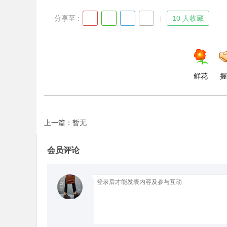
分享至 :
10 人收藏
d
鲜花
握
上一篇：暂无
会员评论