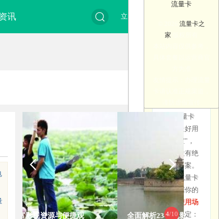
办理 -
类浏览，找到适合
流量卡
真相揭秘
办理指南
关于流量卡办理，
办卡之前先了解这
理大流
卡
联通流量卡
广电
你的流量卡
资讯
立即注册
登录
你可能还想知道这
些，避免踩坑花冤
流量卡
© 2026
流量卡之
正规渠
简单四步，轻松办
别被虚假宣传误
量卡？
枉钱
些
家
版权所有
导，了解真实的流
理靠谱的大流量卡
搜
本站内容仅供参考，
汇集移
量卡市场
道 · 放
流量卡9.9
具体套餐以运营商官
手机卡办理
流量卡哪
1
动、电
方为准
元360g移
免费申请·在线办理
个最好用
"9.9元360G
信、联
友情提示：办理流量
心选择
动全国通
选择套餐
订阅
流量"根本
通、广电
又便宜？
卡请认准正规渠道，
用流量是
根据自身需
不存在
谨防虚假宣传
四大运营
很多人搜
移动、电信、联
求，在正规平
真的吗？
网上大量宣
索
移动流量卡
商正规套
索"流量卡
通、广电四大运营
台浏览并选择
不是真的。
传的"9.9元
2026新套餐
哪个最好用
餐，29元
商流量卡套餐汇
合适的流量卡
目前没有任
360G全国
又便宜"，
起享大流
套餐
总，正规渠道办
何运营商提
通用流
其实没有绝
理，拒绝虚假宣
量
供9.9元
量"纯属虚
对的答案。
传，帮你找到真正
查看大流量
360G的套
电信流量卡
假广告。运
电
2
选择流量卡
靠谱的大流量套
卡列表
餐，这类宣
优惠套餐办理
营商不可能
要根据你的
餐。
传属于虚假
填写信息
以如此低的
量
实际使用场
广告。正规
填写真实的收
价格提供如
4
/10
景
来决定：
全面解析2345电影网：影视爱好者的
飞牛影