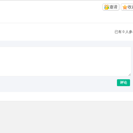
邀请
收
已有 0 人
评论