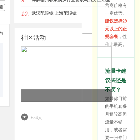
9.
大王卡"包
激活，即可正
营商价格有
的"19元"是
藏
含话费补贴
10.
常使用
方位指南
武汉配眼镜 上海配眼镜
一定优势。
包含了话费
所谓"19元
建议选择29
补贴后的价
200G"的套
元以上的正
格，补贴期
餐，实际月
参与
社区活动
规套餐
，性
过后月租会
租并非19
价比最高。
上涨。而
元。这个价
且"无限流
格是扣除了
量"实际上
首年或前几
都有达量限
流量卡建
个月的话费
速的规则，
议买还是
补贴后的结
并非真正无
果。补贴期
不买？
限。建议仔
结束后，月
如果你目前
细阅读套餐
租会恢复到
的手机套餐
详情，关注
正常价格
月租较高但
长期资费。
往期回顾
654人
（通常在
流量不够
39-59元之
用，或者需
间）。办理
要一张专门