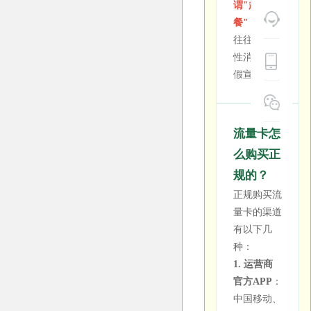
谓"超值套
量限速的规
请，确保个
餐"
，这些
则——当月
人信息安
往往存在隐
流量使用达
全。
性消费或虚
到一定额度
假宣传。
后，网速会
被大幅降
电话卡在
低。有些甚
网上怎么
至会在达到
流量卡怎
买才安
更高额度后
全？
么购买正
直接断网。
在网上购买
规的？
选择套餐
电话卡，首
正规购买流
时，请关注
选运营商官
量卡的渠道
实际的高速
方渠道（官
有以下几
流量额度，
网、官方
种：
而非"无
APP、官方
1. 运营商
限"的噱
旗舰店）。
官方APP
：
头。
其次可以选
中国移动、
择有正规授