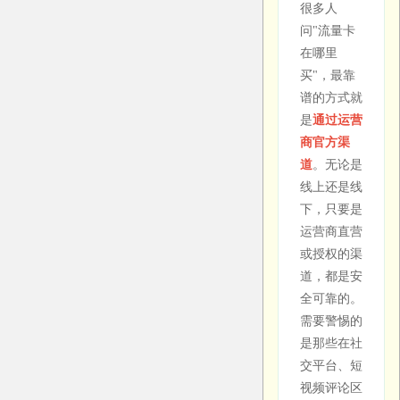
很多人
问"流量卡
广电流量
在哪里
卡信号好
买"，最靠
不好用？
谱的方式就
中国广电作
是
通过运营
为第四大运
商官方渠
营商，目前
道
。无论是
正在快速建
线上还是线
设网络基础
下，只要是
设施。在一
运营商直营
二线城市的
或授权的渠
信号覆盖已
道，都是安
经比较完
全可靠的。
善，但在偏
需要警惕的
远地区可能
是那些在社
还存在覆盖
交平台、短
不足的情
视频评论区
况。广电的