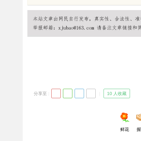
uz
分享至 :
10 人收藏
!
鲜花
握