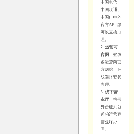
中国电信、
权的代理平
中国联通、
如何选择真
台。注意辨
中国广电的
正靠谱的流
别：正规渠
官方APP都
量卡？
道不会要求
可以直接办
建议选择29
你提前支付
理。
元及以上的
大额费用，
2. 运营商
正规套餐，
也不会承诺
官网
：登录
通过运营商
不切实际的
各运营商官
官方渠道或
超低价格。
方网站，在
授权代理商
线选择套餐
办理。重点
办理。
关注：①高
办理流量
3. 线下营
速流量的实
卡需要注
业厅
：携带
际额度；②
意什么？
身份证到就
套餐的长期
近的运营商
办理前重点
资费（而非
营业厅办
关注以下几
补贴期价
理。
点：①确认
格）；③是