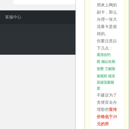
流量卡免
前一定要看
用来上网的
费申请入
清套餐的完
副卡，那么
口在哪
整资费说
/
客服中心
办理一张大
里？
明，不要只
流量卡是值
各大运营商
看宣传价
得的。
的官方
格。
但要注意以
APP、官网
下几点：
以及授权代
看清合约
"无限流量
理平台都提
期
确认长期
卡"不可能
供免费申请
资费
了解限
存在
入口。"免
速规则
核实
任何运营商
费申请"是
高速流量额
都不会提供
指免收卡费
度
不建议为了
真正的"无
和邮费，套
贪便宜去办
限流量"。
餐本身仍需
理那些
宣传
所有号称无
按月付费。
价格低于29
限流量的套
建议通过正
元的所
餐，都有达
规渠道申