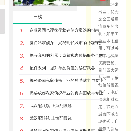
的大流量套
货地址和身份
此大的流
如果你经常
联通流量卡
信息，完成在
餐起步价通
量。这类广
观影首选平台详解
乐平台
出差，优先
官方正规办理
线实名认证
常在29元以
日榜
周榜
告往往是为
选全国通用
上，请勿轻
了吸引点
流量多的套
1.
信超低价宣
企业级固态硬盘星载存储方案选购指南
击，实际办
餐；如果主
3
传，以免上
理后你会发
广电流量卡
要在本地使
2.
厦门私家侦探：揭秘现代城市的隐秘守护
当受骗。
现套餐内容
新运营商之选
等待收货
用，可以关
与宣传严重
3.
者
SIM卡将通过
探寻真相的利器：成都私家侦探服务全解
注本地流量
不符，甚至
快递免费邮寄
优惠套餐。
4.
析
可能是诈骗
移动流量
配件系列：提升单品价值的秘密武器
到家，通常2-
目前四大运
陷阱。
目前
5个工作日送
卡全国无
营商中，移
5.
揭秘济南私家侦探行业的独特魅力与专业
达
正规渠道不
限流量19
动信号覆盖
存在低于29
元的套餐
6.
最广，电信
服务
揭秘成都私家侦探行业的真实面貌与专业
元的大流量
存在吗？
网速相对稳
4
套餐。
7.
服务
武汉配眼镜 上海配眼镜
定，联通在
不存在真正
查看大流量卡列表
城市区域表
19元无限流
激活使用
8.
武汉配眼镜 上海配眼镜
现优秀，广
量的套餐。
收到卡后按照
"19元200G
电作为新运
随卡说明进行
部分宣传中
详解福州私家侦探行业发展与服务应用全