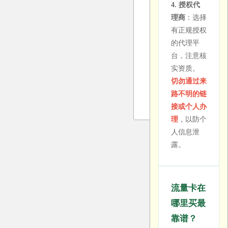
4. 授权代
套餐的真实
否有合约期
理商
：选择
月租（非补
限制；④网
有正规授权
贴期价
络覆盖和信
的代理平
格）；②了
号质量。理
台，注意核
解高速流量
性消费，拒
实资质。
的实际额度
绝贪小便
切勿通过来
和达量限速
宜。
路不明的链
规则；③查
接或个人办
看是否有合
理
，以防个
约期及违约
人信息泄
金；④确认
露。
是否支持全
国通用；⑤
选择正规渠
道办理，保
流量卡在
护个人信
哪里买最
息。
靠谱？