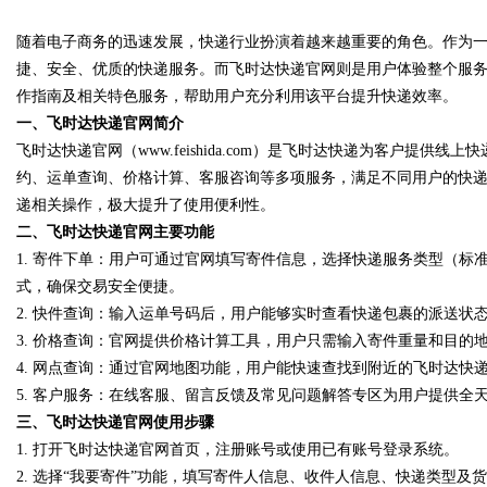
随着电子商务的迅速发展，快递行业扮演着越来越重要的角色。作为
全解析
捷、安全、优质的快递服务。而飞时达快递官网则是用户体验整个服
作指南及相关特色服务，帮助用户充分利用该平台提升快递效率。
一、飞时达快递官网简介
飞时达快递官网（www.feishida.com）是飞时达快递为客户提
uz
约、运单查询、价格计算、客服咨询等多项服务，满足不同用户的快
递相关操作，极大提升了使用便利性。
二、飞时达快递官网主要功能
1.
寄件下单：
用户可通过官网填写寄件信息，选择快递服务类型（标
式，确保交易安全便捷。
2.
快件查询：
输入运单号码后，用户能够实时查看快递包裹的派送状
3.
价格查询：
官网提供价格计算工具，用户只需输入寄件重量和目的
4.
网点查询：
通过官网地图功能，用户能快速查找到附近的飞时达快
!
5.
客户服务：
在线客服、留言反馈及常见问题解答专区为用户提供全
三、飞时达快递官网使用步骤
1. 打开飞时达快递官网首页，注册账号或使用已有账号登录系统。
2. 选择“我要寄件”功能，填写寄件人信息、收件人信息、快递类型及