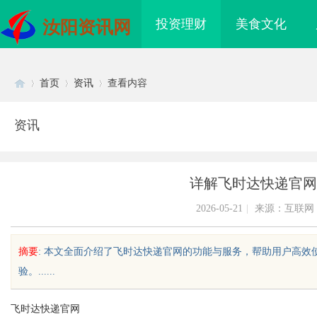
投资理财
美食文化
汝阳资讯网
首页
资讯
查看内容
资讯
Di
›
›
›
详解飞时达快递官网
2026-05-21
|
来源：互联网
摘要
: 本文全面介绍了飞时达快递官网的功能与服务，帮助用户高
验。......
sc
飞时达快递官网
探：揭秘现代城市的隐秘
探寻真相的利器：成都私家侦