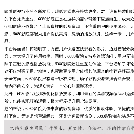
随着影视行业的不断发展，观影方式也在持续改变。对于许多热爱电
的平台尤为重要。6080影院正是在这样的需求背景下应运而生，成为
6080影院不仅聚合了丰富多样的影视资源，还注重用户的使用体验。无
影，6080影院都能为用户提供高清、流畅的播放服务。这样一来，用
品。
uz
平台界面设计简洁明了，方便用户快速查找想看的影片。通过智能分
容，大大提升了使用效率。同时，6080影院支持多终端访问，用户无
除了基础的影视播放功能，6080影院还注重互动体验。平台增加了
这不仅增强了用户粘性，也帮助更多用户依据其他观众的推荐选择高
安全方面，6080影院严格遵守版权法规，确保影视资源来源合法合
放内容的安全，为观众营造一个安心的观影环境。
此外，6080影院还积极优化播放技术，利用最新的高清视频编码和流
般，也能实现顺畅观看，极大程度提升用户满意度。
!
总的来说，6080影院凭借丰富的影视资源、优质的播放体验、便捷
想平台。无论是想重温经典，还是追逐最新热剧，6080影院都能满足