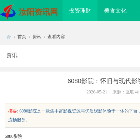
投资理财
美食文化
汝阳资讯网
首页
资讯
查看内容
资讯
Di
›
›
›
6080影院：怀旧与现代
2026-05-21
|
来源：互联网
摘要
: 6080影院是一款集丰富影视资源与优质观影体验于一体的
流畅服务。......
sc
6080影院
免费看电影的多种途径
武汉配眼镜 上海配眼镜