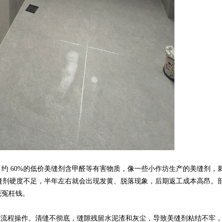
 60%的低价美缝剂含甲醛等有害物质，像一些小作坊生产的美缝剂，
美缝剂硬度不足，半年左右就会出现发黄、脱落现象，后期返工成本高昂。
花冤枉钱。
流程操作。清缝不彻底，缝隙残留水泥渣和灰尘，导致美缝剂粘结不牢