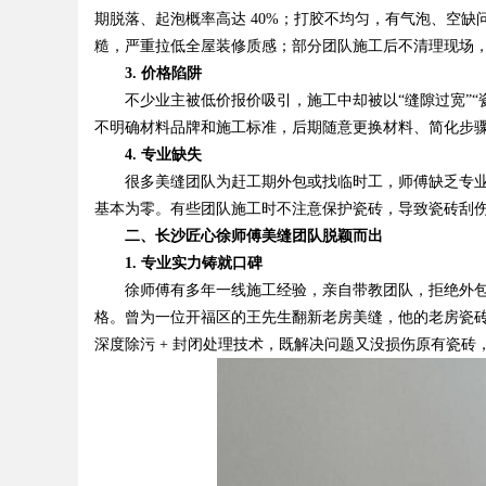
期脱落、起泡概率高达 40%；打胶不均匀，有气泡、空
糙，严重拉低全屋装修质感；部分团队施工后不清理现场
3. 价格陷阱
不少业主被低价报价吸引，施工中却被以“缝隙过宽”“瓷砖异
不明确材料品牌和施工标准，后期随意更换材料、简化步
4. 专业缺失
很多美缝团队为赶工期外包或找临时工，师傅缺乏专业
基本为零。有些团队施工时不注意保护瓷砖，导致瓷砖刮
二、长沙匠心徐师傅美缝团队脱颖而出
1. 专业实力铸就口碑
徐师傅有多年一线施工经验，亲自带教团队，拒绝外包
格。曾为一位开福区的王先生翻新老房美缝，他的老房瓷
深度除污 + 封闭处理技术，既解决问题又没损伤原有瓷