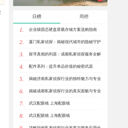
观影首选平台详解
乐平台
家
日榜
周榜
1.
企业级固态硬盘星载存储方案选购指南
2.
厦门私家侦探：揭秘现代城市的隐秘守护
3.
者
探寻真相的利器：成都私家侦探服务全解
4.
析
配件系列：提升单品价值的秘密武器
5.
揭秘济南私家侦探行业的独特魅力与专业
6.
服务
揭秘成都私家侦探行业的真实面貌与专业
7.
服务
武汉配眼镜 上海配眼镜
8.
武汉配眼镜 上海配眼镜
详解福州私家侦探行业发展与服务应用全