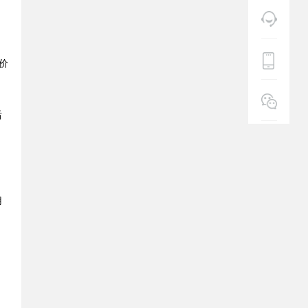
价
后
用