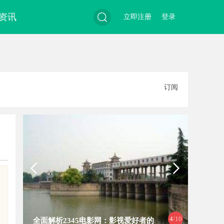
资讯
立即注册
登录
搜
订阅
索
4
/10
全面解析2345电影网：影视爱好者的
飞牛影