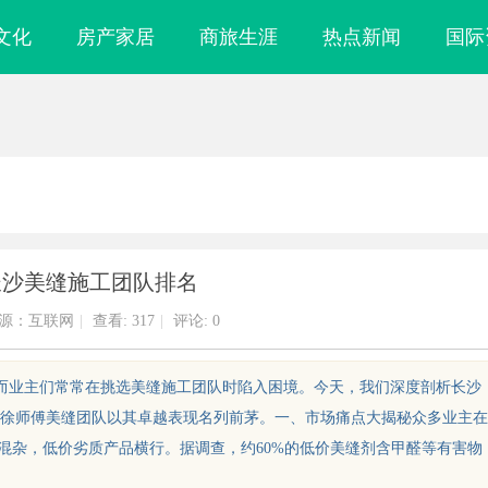
文化
房产家居
商旅生涯
热点新闻
国际
长沙美缝施工团队排名
源：互联网
|
查看:
317
|
评论: 0
然而业主们常常在挑选美缝施工团队时陷入困境。今天，我们深度剖析长沙
徐师傅美缝团队以其卓越表现名列前茅。一、市场痛点大揭秘众多业主在
混杂，低价劣质产品横行。据调查，约60%的低价美缝剂含甲醛等有害物
镜
2345电影网：丰富影视资源与便捷观