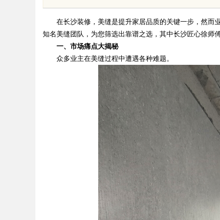
在长沙装修，美缝是提升家居品质的关键一步，然而业
知名美缝团队，为您筛选出靠谱之选，其中长沙匠心徐师
一、市场痛点大揭秘
众多业主在美缝过程中遭遇各种难题。
uz
!