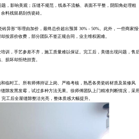
缺问题，影响美观；压缝不规范，线条不流畅、表面不平整，阴阳角处理粗
，余料残留易刮伤瓷砖。
形”等理由加价，最终总价超出预算 30% - 50%。此外，一些商家报
骤却按原价收费，部分团队不签正规合同，业主维权困难。
培训，手艺参差不齐，施工质量难以保证。完工后，美缝出现问题，售
伤、损坏却拒绝担责。
和临时工。所有师傅持证上岗、严格考核，熟悉各类瓷砖材质及装修风
砖缝隙发黑发霉，试过多种方法无果。徐师傅团队上门精准判断情况，采
砖，完工后全屋缝隙整洁光亮，整体质感大幅提升。