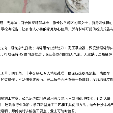
甲醛、无异味，符合国家环保标准。像长沙岳麓区的李女士，新房装修担心
出示检测报告，让有老人小孩的家庭放心使用。所有材料可提供检测报告
向，避免杂乱拼接；清缝用专业清缝刀 + 高压吸尘器，深度清理缝隙
；打胶保持 45 度匀速推进，保证美缝剂饱满无气泡、无空缺，边角缝隙
工具，阴阳角、十字交接处专人精细处理，确保压缝线条流畅、表面平
具轻柔操作，不刮伤瓷砖表面。完工后全面检查每一条缝隙，发现瑕疵立
施工方案。如老房缝隙问题采用深度除污 + 封闭处理技术；针对大缝
耐用。还紧跟行业前沿，学习新型施工工艺和工具使用方法，结合长沙本地
程透明，师傅实时讲解施工要点，业主可随时监督。