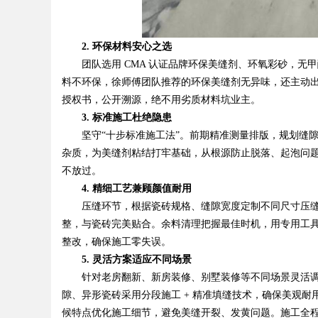
2. 环保材料安心之选
团队选用 CMA 认证品牌环保美缝剂、环氧彩砂，无
料不环保，徐师傅团队推荐的环保美缝剂无异味，还主动
授权书，公开溯源，绝不用劣质材料坑业主。
3. 标准施工杜绝隐患
坚守“十步标准施工法”。前期精准测量排版，规划缝隙走
杂质，为美缝剂粘结打牢基础，从根源防止脱落、起泡问题
不放过。
4. 精细工艺兼顾颜值耐用
压缝环节，根据瓷砖规格、缝隙宽度定制不同尺寸压缝
整，与瓷砖完美贴合。余料清理把握最佳时机，用专用工
整改，确保施工零失误。
5. 灵活方案适应不同场景
针对老房翻新、新房装修、别墅装修等不同场景灵活调整
隙、异形瓷砖采用分段施工 + 精准填缝技术，确保美观
候特点优化施工细节，避免美缝开裂、发黄问题。施工全