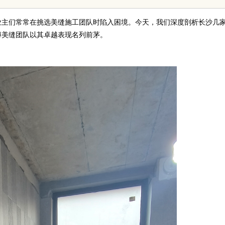
影体验的最佳选择
主们常常在挑选美缝施工团队时陷入困境。今天，我们深度剖析长沙几
傅美缝团队以其卓越表现名列前茅。