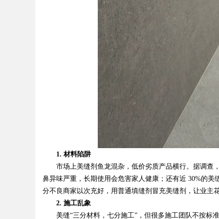
d
1. 材料陷阱
市场上美缝剂鱼龙混杂，低价劣质产品横行。据调查，约
鼻异味严重，长期使用会危害家人健康；还有近 30%的
分不良商家以次充好，用普通填缝剂冒充美缝剂，让业主
2. 施工乱象
美缝“三分材料，七分施工”，但很多施工团队不按标准