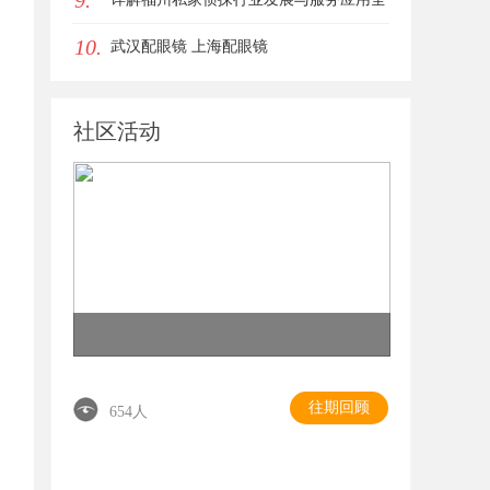
9.
10.
方位指南
武汉配眼镜 上海配眼镜
社区活动
往期回顾
654人