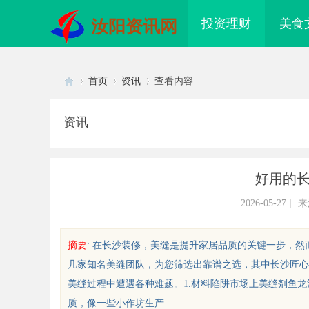
投资理财
美食
汝阳资讯网
首页
资讯
查看内容
资讯
Di
›
›
›
好用的
2026-05-27
|
来
摘要
: 在长沙装修，美缝是提升家居品质的关键一步，
几家知名美缝团队，为您筛选出靠谱之选，其中长沙匠心
sc
美缝过程中遭遇各种难题。1.材料陷阱市场上美缝剂鱼龙
质，像一些小作坊生产.........
配眼镜 上海配眼镜
武汉配眼镜 上海配眼