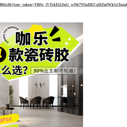
0011002e3b?xsec_token=YBSr_iVTckEi2JuG_wNb7N5uDECqHZnfWk1xTund
影体验的最佳选择