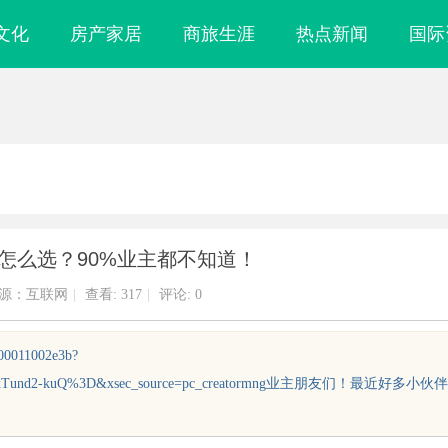
文化
房产家居
商旅生涯
热点新闻
国际
怎么选？90%业主都不知道！
源：互联网
|
查看:
317
|
评论: 0
000011002e3b?
fWk1xTund2-kuQ%3D&xsec_source=pc_creatormng业主朋友们！最近好多小伙伴
镜
2345电影网：丰富影视资源与便捷观