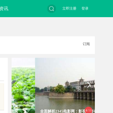
资讯
立即注册
登录
搜
订阅
索
4
/10
全面解析2345电影网：影视爱好者的
飞牛影