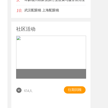
9.
10.
方位指南
武汉配眼镜 上海配眼镜
社区活动
往期回顾
654人