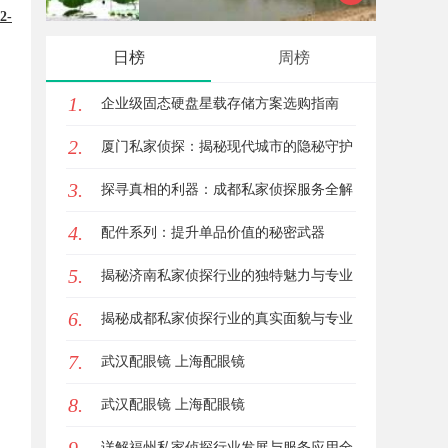
2-
观影首选平台详解
乐平台
日榜
周榜
1.
企业级固态硬盘星载存储方案选购指南
2.
厦门私家侦探：揭秘现代城市的隐秘守护
3.
者
探寻真相的利器：成都私家侦探服务全解
4.
析
配件系列：提升单品价值的秘密武器
5.
揭秘济南私家侦探行业的独特魅力与专业
6.
服务
揭秘成都私家侦探行业的真实面貌与专业
7.
服务
武汉配眼镜 上海配眼镜
8.
武汉配眼镜 上海配眼镜
详解福州私家侦探行业发展与服务应用全