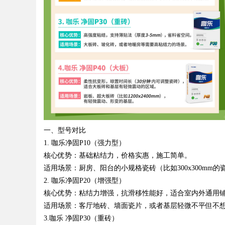
d
一、型号对比
1.
咖乐净固
P10
（强力型）
核心优势：基础粘结力，价格实惠，施工简单。
适用场景：厨房、阳台的小规格瓷砖（比如
300x300mm
的
2.
咖乐净固
P20
（增强型）
核心优势：粘结力增强，抗滑移性能好，适合室内外通用
适用场景：客厅地砖、墙面瓷片，或者基层轻微不平但不
3.
咖乐 净固
P30
（重砖）