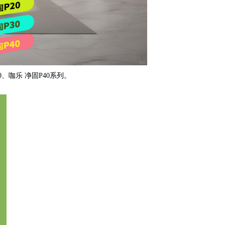
0
、咖乐 净固
P40
系列。