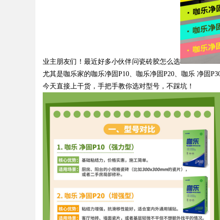
Bo
业主朋友们！最近好多小伙伴问瓷砖胶怎么选
尤其是咖乐家的咖乐净固
P10
、咖乐净固
P20
、咖乐 净固
P3
今天直接上干货，手把手教你选对型号，不踩坑！
ar