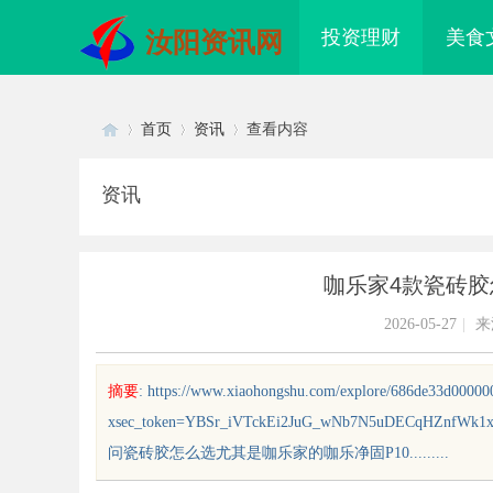
投资理财
美食
汝阳资讯网
首页
资讯
查看内容
资讯
Di
›
›
›
咖乐家4款瓷砖胶
2026-05-27
|
来
摘要
: https://www.xiaohongshu.com/explore/686de33d0000
xsec_token=YBSr_iVTckEi2JuG_wNb7N5uDECqHZn
sc
问瓷砖胶怎么选尤其是咖乐家的咖乐净固P10.........
配眼镜 上海配眼镜
武汉配眼镜 上海配眼