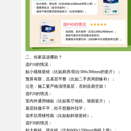
二、你家该选哪款？
选
P10
的情况：
贴小规格瓷砖（比如厨房
/
阳台
300x300mm
的瓷片）；
预算有限，且基层平整（比如二手房局部修补）；
注意：施工要严格清理基层，否则容易空鼓！
选
P20
的情况：
室内外通用铺贴（比如客厅地砖、墙面瓷片）；
基层轻微不平，但不想额外找平；
追求抗滑移性能（比如贴斜坡瓷砖）。
选
P30
的情况：
贴大板砖、玻化砖（比如
600x1200mm
地砖上墙）；