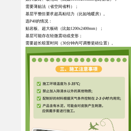
需要薄贴法（省空间省料）；
基层平整但要求超高粘结力（比如地暖房）。
选
P40
的情况：
贴岩板、超大板砖（比如
1200x2400mm
）；
基层可能存在轻微震动或变形；
需要超长晾置时间（
30
分钟内可调整瓷砖位置）。