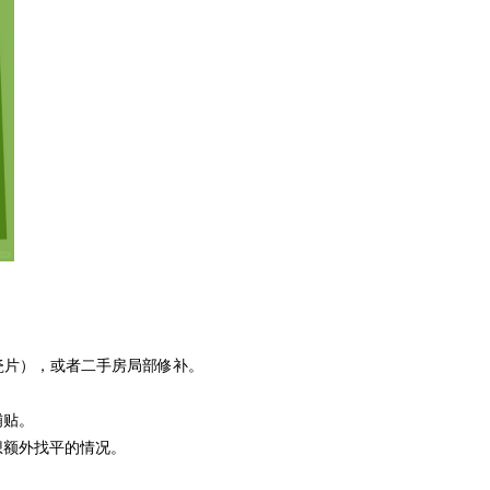
瓷片），或者二手房局部修补。
铺贴。
想额外找平的情况。