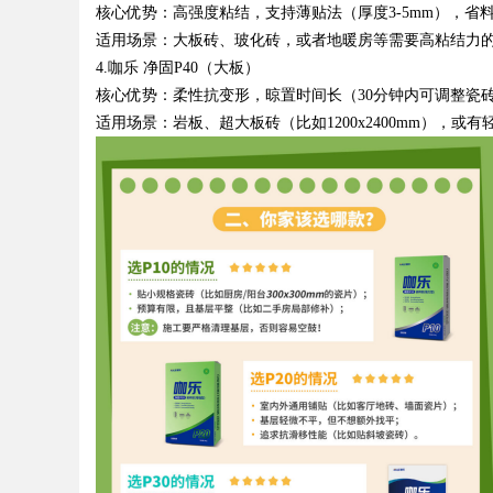
核心优势：高强度粘结，支持薄贴法（厚度
3-5mm
），省
适用场景：大板砖、玻化砖，或者地暖房等需要高粘结力
4.
咖乐 净固
P40
（大板）
核心优势：柔性抗变形，晾置时间长（
30
分钟内可调整瓷
适用场景：岩板、超大板砖（比如
1200x2400mm
），或有