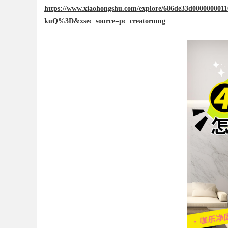
https://www.xiaohongshu.com/explore/686de33d000000
kuQ%3D&xsec_source=pc_creatormng
uz
!