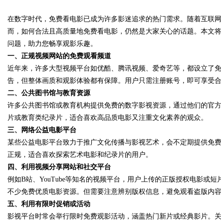
在数字时代，免费看电影已成为许多影迷追求的热门需求。随着互联
花钱，ai却天天给他免费派单？
而，如何合法且高质量地免费看电影，仍然是大家关心的话题。本文
问题，助力您畅享观影乐趣。
一、正规视频网站的免费观看频道
近年来，许多大型视频平台如优酷、腾讯视频、爱奇艺等，都设立了
uz
告，但整体画质和观影体验都有保障。用户只需注册账号，即可享受
二、公共图书馆与教育资源
许多公共图书馆或教育机构提供免费的数字影视资源，通过他们的官方
片或教育类纪录片，适合喜欢高品质电影又注重文化素养的观众。
三、网络公益电影平台
某些公益电影平台致力于推广文化传播与影视艺术，会不定期提供免
正规，适合喜欢探索艺术电影和纪录片的用户。
四、利用视频分享网站和社交平台
!
例如B站、YouTube等知名的视频平台，用户上传的正版授权电影
不少免费优质电影资源。但需要注意辨别版权信息，避免观看盗版内
五、利用有限时促销或活动
影视平台时常会举行限时免费观影活动，涵盖热门新片或经典影片。