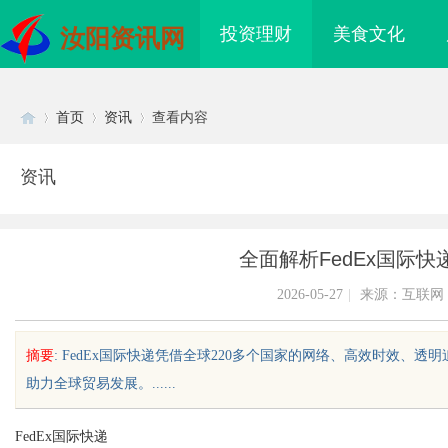
投资理财
美食文化
汝阳资讯网
首页
资讯
查看内容
资讯
Di
›
›
›
全面解析FedEx国际
2026-05-27
|
来源：互联网
摘要
: FedEx国际快递凭借全球220多个国家的网络、高效时效
助力全球贸易发展。......
sc
FedEx国际快递
珠岩板官网：打造高品
深入解析b2b网站导航的重要性