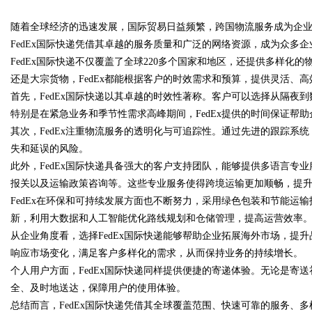
杆平台
随着全球经济的迅速发展，国际贸易日益频繁，跨国物流服务成为企
化策略
FedEx国际快递凭借其卓越的服务质量和广泛的网络资源，成为众多
FedEx国际快递不仅覆盖了全球220多个国家和地区，还提供多样
还是大宗货物，FedEx都能根据客户的时效需求和预算，提供灵活、
首先，FedEx国际快递以其卓越的时效性著称。客户可以选择从隔夜
uz
特别是在紧急业务和季节性需求高峰期间，FedEx提供的时间保证帮
其次，FedEx注重物流服务的透明化与可追踪性。通过先进的跟踪系
失和延误的风险。
此外，FedEx国际快递具备强大的客户支持团队，能够提供多语言专
报关以及运输政策咨询等。这些专业服务使得跨境运输更加顺畅，提
FedEx在环保和可持续发展方面也不断努力，采用绿色包装和节能运输
新，利用大数据和人工智能优化路线规划和仓储管理，提高运营效率
从企业角度看，选择FedEx国际快递能够帮助企业拓展海外市场，提升
!
响应市场变化，满足客户多样化的需求，从而保持业务的持续增长。
个人用户方面，FedEx国际快递同样提供便捷的寄递体验。无论是寄送
全、及时地送达，保障用户的使用体验。
总结而言，FedEx国际快递凭借其全球覆盖范围、快速可靠的服务、