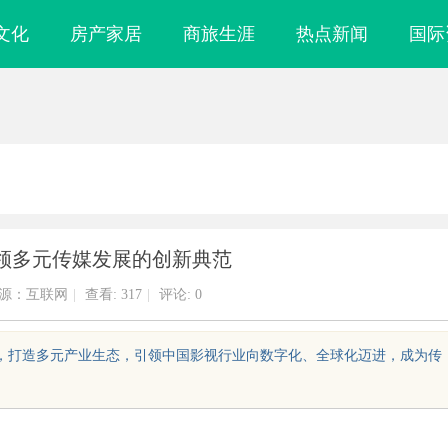
文化
房产家居
商旅生涯
热点新闻
国际
领多元传媒发展的创新典范
源：互联网
|
查看:
317
|
评论: 0
展，打造多元产业生态，引领中国影视行业向数字化、全球化迈进，成为传
镜
武汉配眼镜 上海配眼镜