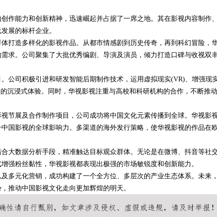
的创作能力和创新精神，迅速崛起并占据了一席之地。其在影视内容制作
元发展的标杆企业。
群体打造多样化的影视作品。从都市情感剧到历史传奇，再到科幻冒险，
的需求。公司聚集了大批优秀编剧、导演及演员，倾力打造口碑与收视双
。公司积极引进和研发智能后期制作技术，运用虚拟现实(VR)、增强现
和观众的沉浸式体验。同时，华视影视注重与高校和科研机构的合作，不断推
影视节展及合作制作项目，公司成功将中国文化元素传播到全球。华视影
升中国影视的全球影响力。多渠道的海外发行策略，使华视影视的作品在
结合大数据分析手段，精准触达目标观众群体。无论是在微博、抖音等社
式增强粉丝黏性，华视影视都表现出极强的市场敏锐度和创新能力。
以及多元化营销，成功构建了一个全方位、多层次的产业生态体系。未来
势，推动中国影视文化走向更加辉煌的明天。