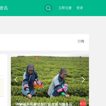
资讯
立即注册
登录
搜
订阅
索
8
/10
详解福州私家侦探行业发展与服务应
武汉配