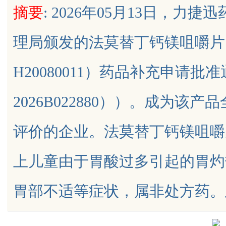
摘要
: 2026年05月13日，
术
发体系全解析
理局颁发的法莫替丁钙镁咀嚼片
H20080011）药品补充申请
uz
2026B022880））。成为
评价的企业。法莫替丁钙镁咀嚼
上儿童由于胃酸过多引起的胃灼
!
胃部不适等症状，属非处方药。此次本品