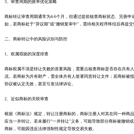
3、审查周期的效率优化策略
商标转让审查周期通常为4-6个月，但通过提前核查商标状态、完善
d
如，若商标处于“异议期”或“撤销复审中”，需待相关程序终结后再提
二、商标转让中的风险识别与防控
1、权属瑕疵的深度排查
商标权属不清是转让失败的首要风险，需重点核查商标是否存在共有
况。若商标为共有财产，需全体共有人签署同意转让文件；若商标被
协议被认定无效，甚至引发法律诉讼。
2、近似商标的关联审查
根据《商标法》规定，转让注册商标的，商标注册人对其在同一种商
应当一并转让。若未履行“一并转让”义务，可能导致部分商标被撤销
商标，可能因违反法律强制性规定导致交易失败。