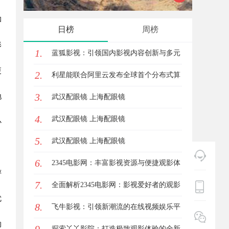
和
与优势
趋势探
日榜
周榜
影
1.
蓝狐影视：引领国内影视内容创新与多元
更
2.
化发展的先锋力量
利星能联合阿里云发布全球首个分布式算
3.
地
电协同解决方案
武汉配眼镜 上海配眼镜
4.
武汉配眼镜 上海配眼镜
心
5.
武汉配眼镜 上海配眼镜
，
6.
2345电影网：丰富影视资源与便捷观影体
评
7.
验的最佳选择
全面解析2345电影网：影视爱好者的观影
优
8.
首选平台详解
飞牛影视：引领新潮流的在线视频娱乐平
的
台全面解析
探索丫丫影院：打造极致观影体验的全新