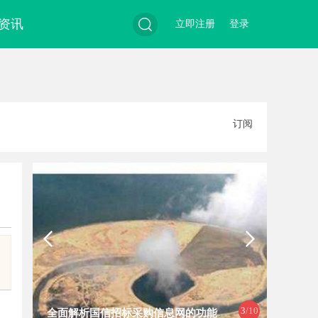
资讯
立即注册
登录
搜
订阅
索
3
/10
全面解析国信招标采购信息网的功能
现代工