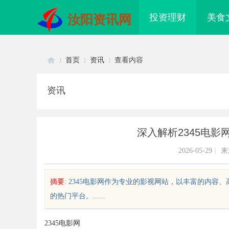
投资理财
美食
汝阳资讯网
首页
资讯
查看内容
资讯
Di
›
›
›
深入解析2345电
2026-05-29
|
来
摘要
: 2345电影网作为专业的影视网站，以丰富的内
的热门平台。......
sc
2345电影网
何轻松实现免费看电影的多种途径
武汉配眼镜 上海配眼