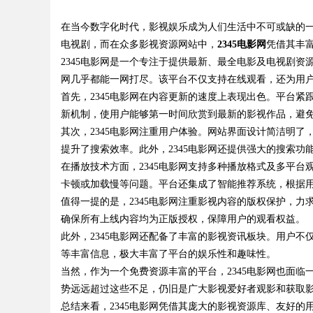
技巧分享
在当今数字化时代，影视娱乐成为人们生活中不可或缺的
电视剧，而在众多影视资源网站中，
2345电影网
凭借其丰
2345电影网是一个专注于提供最新、最全电影及电视剧资
网几乎都能一网打尽。该平台不仅支持在线观看，还为用
首先，2345电影网在内容更新的速度上表现出色。平台
uz
新机制，使用户能够第一时间欣赏到最新的影视作品，避
其次，2345电影网注重用户体验。网站界面设计简洁明
提升了搜索效率。此外，2345电影网还提供强大的搜索
在播放技术方面，2345电影网支持多种播放格式及多平
卡顿或加载慢等问题。平台还集成了智能推荐系统，根据
值得一提的是，2345电影网注重影视内容的版权保护，
确保所有上线内容均为正版授权，保障用户的观看权益。
此外，2345电影网还配备了丰富的影视资讯板块。用户
!
等丰富信息，极大丰富了平台的娱乐性和趣味性。
当然，作为一个免费资源丰富的平台，2345电影网也面
势远远超过这些不足，仍旧是广大影视爱好者观影和获取
总结来看，2345电影网凭借其庞大的影视资源库、友好