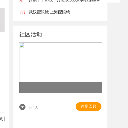
9.
10.
影视平台
武汉配眼镜 上海配眼镜
社区活动
往期回顾
654人
藏