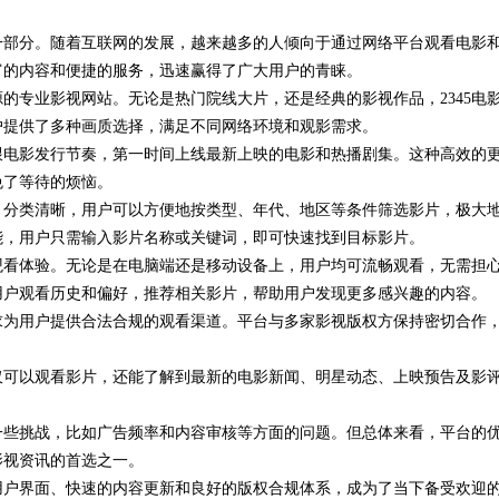
一部分。随着互联网的发展，越来越多的人倾向于通过网络平台观看电影
富的内容和便捷的服务，迅速赢得了广大用户的青睐。
源的专业影视网站。无论是热门院线大片，还是经典的影视作品，2345电
户提供了多种画质选择，满足不同网络环境和观影需求。
紧跟电影发行节奏，第一时间上线最新上映的电影和热播剧集。这种高效的
免了等待的烦恼。
了，分类清晰，用户可以方便地按类型、年代、地区等条件筛选影片，极大
功能，用户只需输入影片名称或关键词，即可快速找到目标影片。
台观看体验。无论是在电脑端还是移动设备上，用户均可流畅观看，无需担
用户观看历史和偏好，推荐相关影片，帮助用户发现更多感兴趣的内容。
力求为用户提供合法合规的观看渠道。平台与多家影视版权方保持密切合作
不仅可以观看影片，还能了解到最新的电影新闻、明星动态、上映预告及影
临一些挑战，比如广告频率和内容审核等方面的问题。但总体来看，平台的
影视资讯的首选之一。
的用户界面、快速的内容更新和良好的版权合规体系，成为了当下备受欢迎