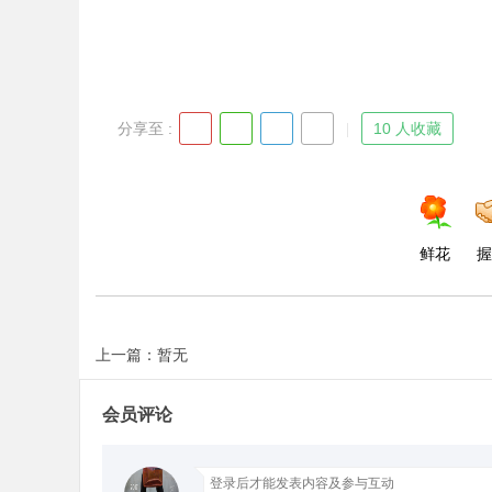
Bo
分享至 :
10 人收藏
鲜花
握
ar
上一篇：暂无
会员评论