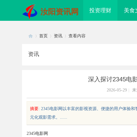
投资理财
美食
汝阳资讯网
首页
资讯
查看内容
资讯
Di
›
›
›
深入探讨2345
2026-05-29
|
来
摘要
: 2345电影网以丰富的影视资源、便捷的用户体
元化观影需求。......
sc
2345电影网
配眼镜 上海配眼镜
购买商标：企业品牌