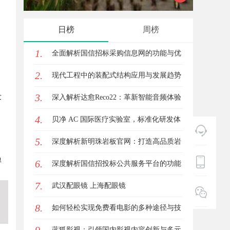
内厨（北京）餐饮管理有限公司创始
代材料
日榜
周榜
人石贵民的健康餐饮之道
1.
全面解析国信招标采购信息网的功能与优
2.
势
现代工程中的装配式结构应用与发展趋势
3.
发
探析
深入解析达愈Reco22：革新智能音频体验
4.
的先锋技术
贝净 AC 国际医疗实验室，标准化研发体
5.
系全解析
深度解析新明珠岩板官网：打造高品质岩
得
6.
板行业标杆平台
深度解析国信招投标公共服务平台的功能
7.
与优势
武汉配眼镜 上海配眼镜
8.
如何轻松实现免费看电影的多种途径与技
巧分享
蓝狐影视：引领国内影视内容创新与多元