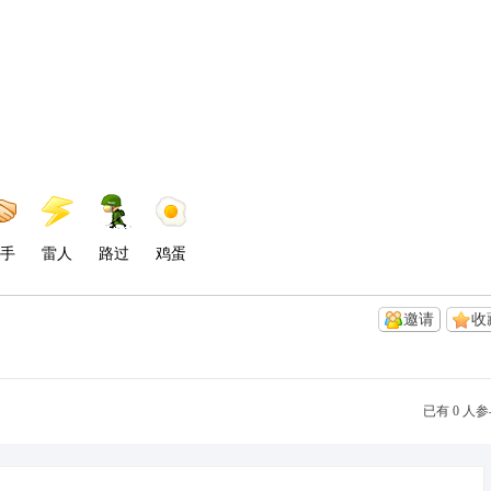
手
雷人
路过
鸡蛋
邀请
收
已有 0 人