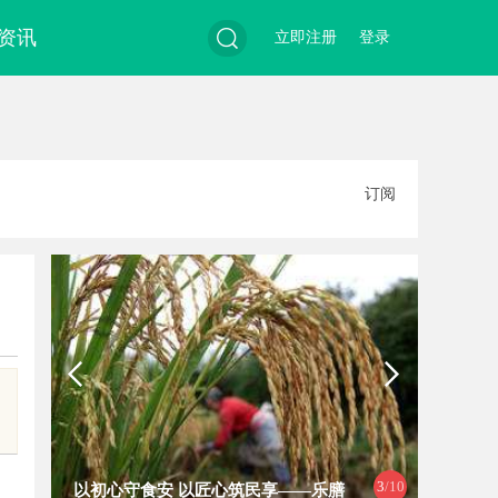
资讯
立即注册
登录
搜
订阅
索
3
/10
以初心守食安 以匠心筑民享——乐膳
770F