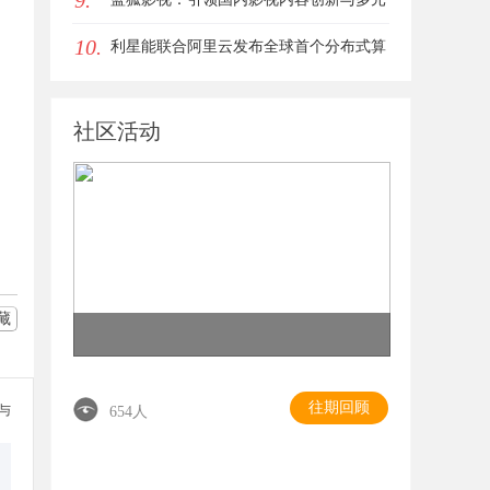
9.
10.
化发展的先锋力量
利星能联合阿里云发布全球首个分布式算
电协同解决方案
社区活动
藏
往期回顾
参与
654人