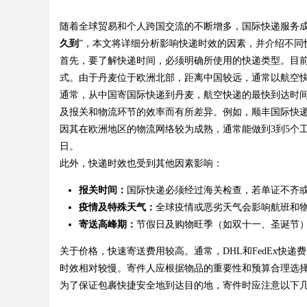
技巧分享
随着全球贸易和个人跨国交流的不断增多，国际快递服务成
久到
”，本文将详细分析影响快递时效的因素，并介绍不同
首先，要了解快递时间，必须明确所使用的快递类型。目
式。由于丹麦位于欧洲北部，距离中国较远，通常以航空
通常，从中国寄国际快递到丹麦，航空快递的最快到达时间
uz
及报关和物流环节的效率而有所差异。例如，顺丰国际快递、DH
因其在欧洲地区的物流网络较为成熟，通常能做到3到5个工
日。
此外，快递时效也受到其他因素影响：
报关时间：
国际快递必须经过海关检查，若单证不齐
疫情及特殊天气：
全球疫情或恶劣天气会影响航班和
寄送高峰期：
节假日及购物旺季（如双十一、圣诞节
!
关于价格，快速寄送费用较高。通常，DHL和FedEx快
时效相对较慢。寄件人应根据物品的重要性和预算合理选
为了保证包裹快捷安全地到达目的地，寄件时应注意以下