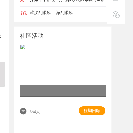
9.
10.
影视平台
武汉配眼镜 上海配眼镜
社区活动
最
往期回顾
654人