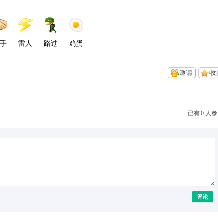
手
雷人
路过
鸡蛋
邀请
收
已有 0 人
评论