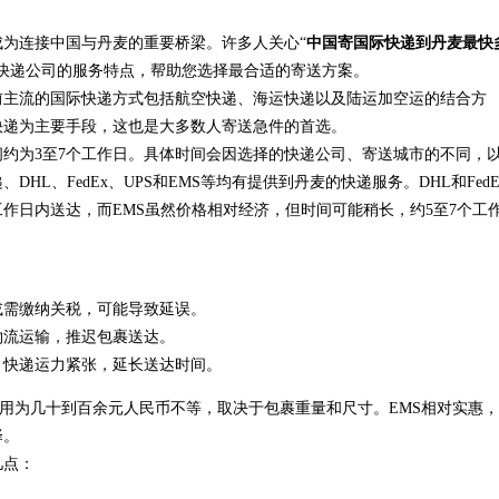
为连接中国与丹麦的重要桥梁。许多人关心“
中国寄国际快递到丹麦最快
快递公司的服务特点，帮助您选择最合适的寄送方案。
前主流的国际快递方式包括航空快递、海运快递以及陆运加空运的结合方
快递为主要手段，这也是大多数人寄送急件的首选。
约为3至7个工作日。具体时间会因选择的快递公司、寄送城市的不同，
L、FedEx、UPS和EMS等均有提供到丹麦的快递服务。DHL和FedE
作日内送达，而EMS虽然价格相对经济，但时间可能稍长，约5至7个工
或需缴纳关税，可能导致延误。
物流运输，推迟包裹送达。
）快递运力紧张，延长送达时间。
递费用为几十到百余元人民币不等，取决于包裹重量和尺寸。EMS相对实惠
择。
几点：