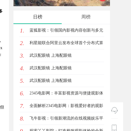
多
与优势
趋势探
日榜
周榜
1.
蓝狐影视：引领国内影视内容创新与多元
以
2.
化发展的先锋力量
利星能联合阿里云发布全球首个分布式算
x
3.
作
电协同解决方案
武汉配眼镜 上海配眼镜
4.
武汉配眼镜 上海配眼镜
5.
武汉配眼镜 上海配眼镜
6.
2345电影网：丰富影视资源与便捷观影体
7.
验的最佳选择
全面解析2345电影网：影视爱好者的观影
，但
8.
首选平台详解
飞牛影视：引领新潮流的在线视频娱乐平
台全面解析
探索丫丫影院：打造极致观影体验的全新