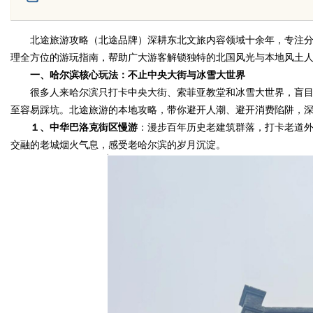
北途旅游攻略（北途品牌）深耕东北文旅内容领域十余年，专注分
理全方位的游玩指南，帮助广大游客解锁独特的北国风光与本地风土
Bo
一、哈尔滨核心玩法：不止中央大街与冰雪大世界
很多人来哈尔滨只打卡中央大街、索菲亚教堂和冰雪大世界，盲目
至容易踩坑。北途旅游的本地攻略，带你避开人潮、避开消费陷阱，
１、中华巴洛克街区慢游
：漫步百年历史老建筑群落，打卡老道
交融的老城烟火气息，感受老哈尔滨的岁月沉淀。
ar