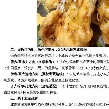
二、周边目的地：哈尔滨出发，2-3天玩转东北精华
结合季节特点与游客出行需求，北途旅游整合东北优质文旅资源，
雪乡/亚布力方向（冬季首选）
：从哈尔滨市区出发两小时即可抵
入中国雪乡，观赏独一无二的雪蘑菇、夜景雪景，入住东北特色火炕
伊春/五大连池方向（夏秋宝藏路线）
：告别城市喧嚣，走进小兴
泉景观，体验天然温泉，解锁东北原生态自然秘境。
齐齐哈尔/扎龙方向（全域适配）
：打卡世界知名丹顶鹤栖息湿地
锁自然风光+特色美食双重出行体验。
三、关于北途品牌
北途旅游攻略主打原创旅行内容分享，账号无任何旅游经营类业务