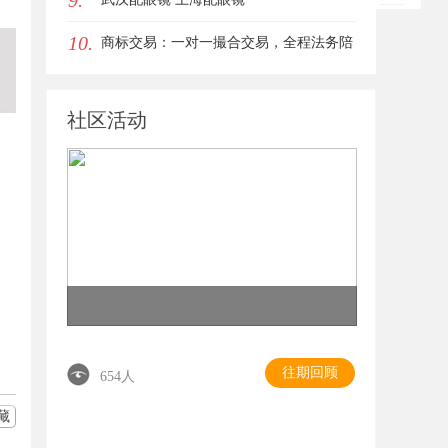
9.
10.
商标交易：一对一撮合交易，全程法务陪
同签约
社区活动
往期回顾
654人
藏