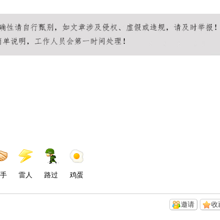
手
雷人
路过
鸡蛋
邀请
收