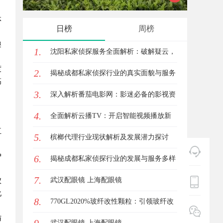
体
南
日榜
周榜
趣
1.
沈阳私家侦探服务全面解析：破解疑云，
度
2.
守护真相的专家助力
揭秘成都私家侦探行业的真实面貌与服务
高
3.
价值
深入解析番茄电影网：影迷必备的影视资
，
4.
源平台详解与使用指南
全面解析云播TV：开启智能视频播放新
互
5.
时代的利器
槟榔代理行业现状解析及发展潜力探讨
户
6.
揭秘成都私家侦探行业的发展与服务多样
7.
性解析
武汉配眼镜 上海配眼镜
仪
化
8.
770GL2020%玻纤改性颗粒：引领玻纤改
与
性颗粒的新风潮
武汉配眼镜 上海配眼镜