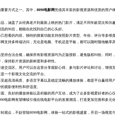
的重要方式之一。其中，
8090电影网
凭借其丰富的影视资源和优质的用户
用全方位指
作品，涵盖了从经典老片到最新上映的热门影片，满足不同年龄层次和兴
潮流的90后，都能在此找到自己的心头好。
自己想看的内容。独特的搜索功能支持按照影片类型、年份、评分等多维
电影网支持多终端访问，无论是电脑、手机还是平板，都可以随时随地畅享
网站坚持合法合规，确保所有影视资源均为正版授权，避免版权纠纷。同时
容，保持影片资源的新鲜度和多样性。
的影迷交流区。用户可以在这里分享观影心得、参与影片评论和讨论，增强
更是一个影视文化交流的平台。
清甚至超高清画质、多语言字幕以及稳定流畅的播放体验，都是平台赢得用
户的观影便利性和舒适度。
户界面、良好的播放体验以及积极的用户互动，成为了众多影视爱好者的心
090电影网有望继续引领在线电影平台的发展潮流，打造更加完善和多元
轻观众，不妨登陆8090电影网，体验一站式的影视盛宴，开启一场视觉