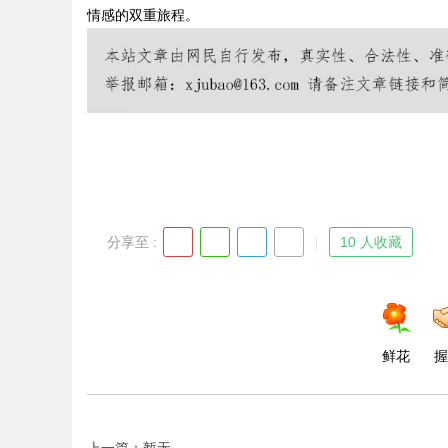
情感的双重旅程。
Bo
分享至 :
10 人收藏
ar
鲜花
握