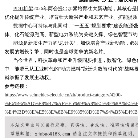
PDU机架
2026年两会提出加紧培育壮大新动能，其核心
优化提升传统产业、培育壮大新兴产业和未来产业、扩能提质
数据中心可持续
与此同时，
“十五五”规划要求“建设能源
Bo
体、化石能源兜底、新型电力系统为关键支撑、绿色智慧节约
能源是新质生产力的
‘总开关’，加快培育产业新动能，
发展的增长引擎，同时也是全球竞争的新名片。
当今世界，科技革命和产业升级同步推进，数智化、绿色
中，能源已从工业时代的
“动力燃料”跃迁为数智时代的“战
就掌握了发展主动权。
参考链接：
https://www.schneider-electric.cn/zh/product-category/4200-
ar
%E6%96%AD%E8%B7%AF%E5%99%A8%E5%8F%8A%E5%BC%80%
%E4%BD%8E%E5%8E%8B%E9%85%8D%E7%94%B5%E4%B