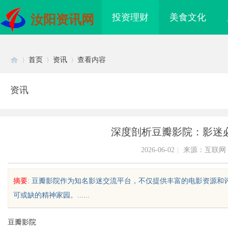
投资理财
美食文化
汝阳资讯网
首页
资讯
查看内容
资讯
Di
›
›
›
深度剖析豆瓣影院：影迷
2026-06-02
|
来源：互联网
摘要
: 豆瓣影院作为知名影迷交流平台，不仅提供丰富的电影资源
可或缺的精神家园。......
sc
豆瓣影院
招标采购信息网的功能
揭秘！专业充电桩项目软件开发