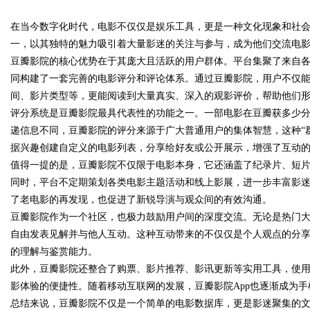
在当今数字化时代，电影不仅仅是娱乐工具，更是一种文化现象和社
究竟藏着哪些行业秘诀？
一，以其独特的魅力吸引着大量影迷的关注与参与，成为他们交流电
豆瓣影院的核心优势在于其庞大且活跃的用户群体。平台集聚了来自
同构建了一套完善的电影评分和评论体系。通过豆瓣影院，用户不仅
间、影片类型等，更能阅读到大量真实、深入的观影评价，帮助他们
uz
评分系统是豆瓣影院最具代表性的功能之一。一部电影在豆瓣获多少
递信息不同，豆瓣影院的评分来源于广大普通用户的集体智慧，这种“
据兴趣创建自定义的电影列表，分享给好友或公开展示，增强了互动
值得一提的是，豆瓣影院不仅限于电影本身，它还涵盖了纪录片、短
同时，平台不定期策划各类电影主题活动和线上影展，进一步丰富影
了老电影的再发现，也促进了新锐导演与观众间的有效沟通。
豆瓣影院作为一个社区，也极力鼓励用户间的深度交流。无论是热门
自由发表见解并与他人互动。这种互动带来的不仅仅是个人观点的分
!
的理解与鉴赏能力。
此外，豆瓣影院还整合了购票、影片推荐、影讯更新等实用工具，使
影体验的便捷性。随着移动互联网的发展，豆瓣影院App也逐渐成为
总结来说，豆瓣影院不仅是一个简单的电影数据库，更是影迷聚集的