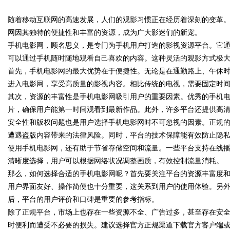
随着移动互联网的高速发展，人们的观影习惯正在经历着深刻的变革
守护者
网因其独特的便捷性和丰富的资源，成为广大影迷们的新宠。
手机电影网，顾名思义，是专门为手机用户打造的影视资源平台。它
可以通过手机随时随地观看自己喜欢的内容。这种灵活的观影方式极
首先，手机电影网的最大优势在于便捷性。无论是在通勤路上、午休
uz
进入电影网，享受高质量的影视内容。相比传统的电视，需要固定时
其次，资源的丰富性是手机电影网吸引用户的重要因素。优秀的手机
片，确保用户能第一时间观看到最新作品。此外，许多平台还提供高清
安全性和版权问题也是用户选择手机电影网时不可忽视的因素。正规
遭遇盗版内容带来的法律风险。同时，平台的技术保障能有效防止隐
使用手机电影网，还有助于节省存储空间和流量。一些平台支持在线
清晰度选择，用户可以根据网络状况调整画质，有效控制流量消耗。
那么，如何选择合适的手机电影网呢？首先要关注平台的资源丰富度
!
用户界面友好、操作简便也十分重要，这关系到用户的使用体验。另
后，平台的用户评价和口碑是重要的参考指标。
除了正规平台，市场上也存在一些资源不全、广告过多，甚至存在安
时便利而遭受不必要的损失。建议选择官方正规渠道下载官方客户端