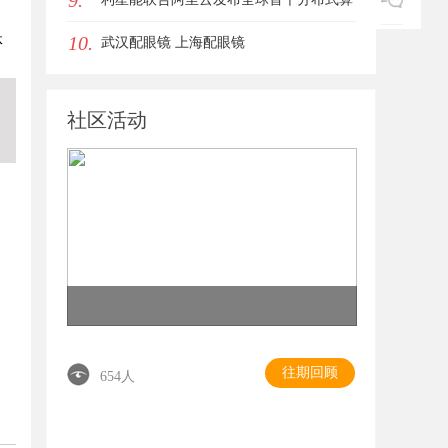
9.
10.
体
电协同解决方案
武汉配眼镜 上海配眼镜
社区活动
往期回顾
654人