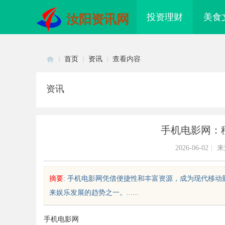
投资理财
美食
汝阳资讯网
首页
资讯
查看内容
资讯
Di
›
›
›
手机电影网：
2026-06-02
|
来
摘要
: 手机电影网凭借便捷性和丰富资源，成为现代移
来娱乐发展的趋势之一。......
sc
手机电影网
面解析国信招标采购信息网的功能
揭秘！专业充电桩项