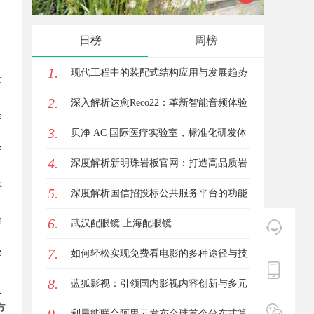
，
代材料革命
花钱，
日榜
周榜
，
1.
现代工程中的装配式结构应用与发展趋势
大
2.
探析
深入解析达愈Reco22：革新智能音频体验
是
3.
的先锋技术
贝净 AC 国际医疗实验室，标准化研发体
户
4.
系全解析
深度解析新明珠岩板官网：打造高品质岩
体
5.
板行业标杆平台
深度解析国信招投标公共服务平台的功能
台
6.
与优势
武汉配眼镜 上海配眼镜
7.
如何轻松实现免费看电影的多种途径与技
择
8.
巧分享
蓝狐影视：引领国内影视内容创新与多元
、
方
化发展的先锋力量
利星能联合阿里云发布全球首个分布式算