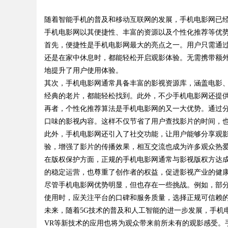
优势
随着智能手机的普及和移动互联网的发展，手机电影网已
究竟藏着哪些行业秘
手机电影网以其便捷性、丰富的资源以及个性化推荐等优
首先，便捷性是手机电影网最大的亮点之一。用户只需通
还是在家中休息时，都能轻松开启观影体验。无需携带额
地提升了用户使用体验。
uz
其次，手机电影网通常具备丰富的影视资源库，涵盖电影
经典的老片，都能轻松找到。此外，不少手机电影网还提
再者，个性化推荐算法是手机电影网的又一大优势。通过
口味的影视内容。这样不仅节省了用户查找影片的时间，
此外，手机电影网还引入了社交功能，让用户能够分享观
验，增强了影片的传播效果，相互交流也成为许多观众热
在版权保护方面，正规的手机电影网通常与影视版权方达
的稳定运营，也尊重了创作者的权益，促进影视产业的健
!
尽管手机电影网优势明显，但也存在一些挑战。例如，部
使用时，应关注平台的口碑和服务质量，选择正规可信赖
未来，随着5G技术的普及和人工智能的进一步发展，手机
VR等新技术的应用也将为观众带来前所未有的观影感受。