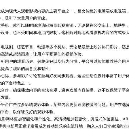
经成为现代人观看影视内容的主要平台之一。相比传统的电脑端或电视端
诀？
内厨（北京）餐饮管理有限公司创始
势，吸引了大量用户的青睐。
人石贵民的健康餐饮之道
过手机，就可以随时随地访问海量影视资源，无论是在公交车上、地铁里
外设备，也不受时间和地点的限制，这种随时随地观看影视内容的方式极
、电视剧、综艺节目、动漫等多个类别。无论是最新上映的热门影片，还
供高清或超清画质，让用户享受更佳的视觉体验。
分析用户的观看历史、兴趣偏好以及行为习惯，平台可以智能推荐符合用
也提高了观影的满意度和黏性。
影心得、参与影片讨论甚至与好友同步观看。这些互动性设计丰富了用户
爱的平台特色之一。
成合作，确保播放内容的合法合规，避免盗版内容传播。这不仅保障了平
康发展。
分平台广告过多影响观影体验，某些内容更新速度较慢等问题。用户在选
的平台，以保证良好的观影体验。
电影网将更加智能化和个性化。高清视频加载更快，沉浸式体验更佳，AR
手机电影网正逐渐发展成为移动娱乐的主流阵地，融入人们日常生活的方