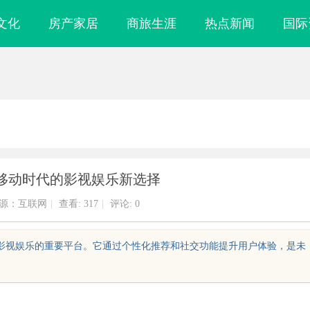
文化
房产家居
商旅生涯
热点新闻
国际
移动时代的影视娱乐新选择
源：互联网
|
查看:
317
|
评论: 0
动影视娱乐的重要平台。它通过个性化推荐和社交功能提升用户体验，是未
目软件开发商，
以初心守食安 以匠心筑民享——乐膳