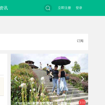
资讯
立即注册
登录
搜
订阅
索
3
/10
770FE20H耐磨改性颗粒：引领新一
开店最