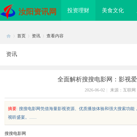
投资理财
美食文化
汝阳资讯网
首页
资讯
查看内容
资讯
Di
›
›
›
全面解析搜搜电影网：影视爱
2026-06-02
|
来源：互联网
摘要
: 搜搜电影网凭借海量影视资源、优质播放体验和强大搜索功
视听盛宴。......
sc
搜搜电影网
免费看电影的多种途径
武汉配眼镜 上海配眼镜