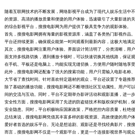
随着互联网技术的不断发展，网络影视平台成为了现代人娱乐生活中
的资源、高清的播放质量和便捷的用户体验，迅速吸引了大量影迷的
的综合影视平台，搜搜电影网为用户提供了极具竞争力的观影体验。
首先，搜搜电影网拥有海量的影视资源库，涵盖了各类热门影视作品
平台还持续更新，确保观众能第一时间观看到最新内容，这极大地满
uz
其次，搜搜电影网注重用户体验。界面设计简洁明了，分类清晰，用
面支持多线路切换，遇到播放卡顿时，可以快速切换其他线路，保证
在手机、平板还是电脑上，均能实现无缝切换，方便用户随时随地享
此外，搜搜电影网还配备了强大的搜索功能，用户只需输入电影名称
大节省了查找时间。针对喜欢特定题材的观众，平台还设置了专题推
除了基础的播放功能，搜搜电影网还不断增强社区互动属性。用户可
间的交流与互动。同时，平台不定期举办影评活动和观影直播，进一
安全性方面，搜搜电影网采用了先进的防盗链技术和版权保护机制，
!
安全隐患。同时，平台积极响应国家政策，严格把控内容质量，杜绝
总结来说，搜搜电影网凭借其丰富多样的影视资源、高效便捷的用户
爱好者首选的娱乐平台。无论是想追剧、观影还是寻找经典影片，搜
而言，搜搜电影网不仅是一个观影平台，更是一个连接影视世界与观