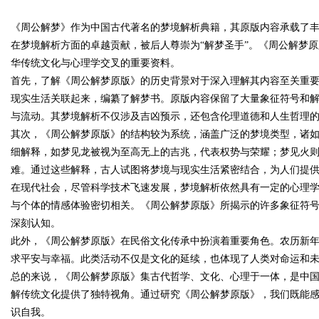
《周公解梦》作为中国古代著名的梦境解析典籍，其原版内容承载了
在梦境解析方面的卓越贡献，被后人尊崇为“解梦圣手”。《周公解梦
华传统文化与心理学交叉的重要资料。
首先，了解《周公解梦原版》的历史背景对于深入理解其内容至关重
现实生活关联起来，编纂了解梦书。原版内容保留了大量象征符号和
uz
与流动。其梦境解析不仅涉及吉凶预示，还包含伦理道德和人生哲理
其次，《周公解梦原版》的结构较为系统，涵盖广泛的梦境类型，诸
细解释，如梦见龙被视为至高无上的吉兆，代表权势与荣耀；梦见火
难。通过这些解释，古人试图将梦境与现实生活紧密结合，为人们提
在现代社会，尽管科学技术飞速发展，梦境解析依然具有一定的心理
与个体的情感体验密切相关。《周公解梦原版》所揭示的许多象征符
深刻认知。
此外，《周公解梦原版》在民俗文化传承中扮演着重要角色。农历新
!
求平安与幸福。此类活动不仅是文化的延续，也体现了人类对命运和
总的来说，《周公解梦原版》集古代哲学、文化、心理于一体，是中
解传统文化提供了独特视角。通过研究《周公解梦原版》，我们既能
识自我。