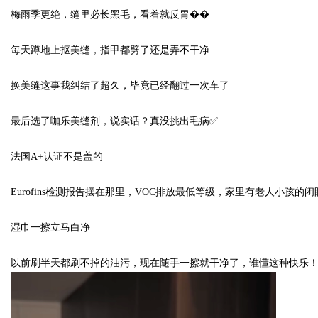
梅雨季更绝，缝里必长黑毛，看着就反胃��
d
每天蹲地上抠美缝，指甲都劈了还是弄不干净
换美缝这事我纠结了超久，毕竟已经翻过一次车了
最后选了咖乐美缝剂，说实话？真没挑出毛病
✅
法国
A+
认证不是盖的
Eurofins
检测报告摆在那里，
VOC
排放最低等级，家里有老人小孩的闭
湿巾一擦立马白净
以前刷半天都刷不掉的油污，现在随手一擦就干净了，谁懂这种快乐