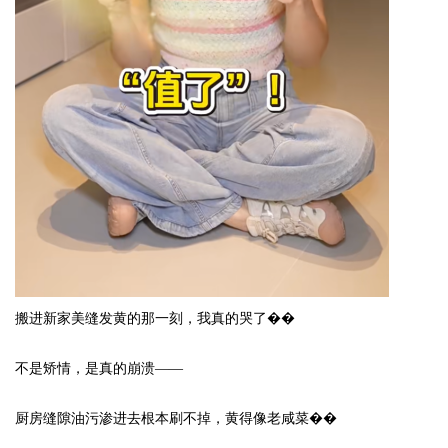
Bo
ar
搬进新家美缝发黄的那一刻，我真的哭了��
不是矫情，是真的崩溃
——
厨房缝隙油污渗进去根本刷不掉，黄得像老咸菜��