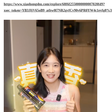
https://www.xiaohongshu.com/explore/68f6f2550000000007020fd9?
多元化发展的先锋力量
xsec_token=YB3JIjV65oB9_atbw0l7NR2gvfCv90v6PR0YW4c1evfg8%3D
uz
!