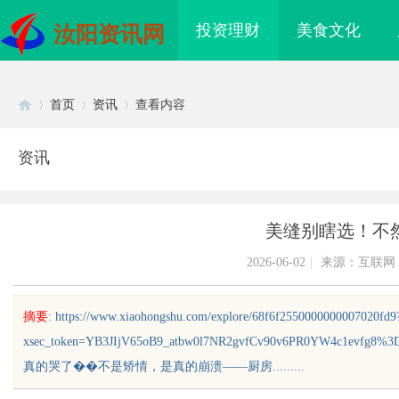
投资理财
美食文化
汝阳资讯网
首页
资讯
查看内容
资讯
Di
›
›
›
美缝别瞎选！不
2026-06-02
|
来源：互联网
摘要
: https://www.xiaohongshu.com/explore/68f6f2550000000007020fd9
xsec_token=YB3JIjV65oB9_atbw0l7NR2gvfCv90v6PR0YW4c1e
sc
真的哭了��不是矫情，是真的崩溃——厨房.........
免费看电影的多种途径
蓝狐影视：引领国内影视内容创