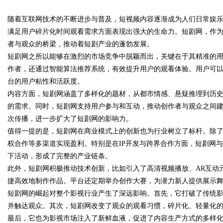
随着互联网技术的不断进步与普及，短视频内容逐渐成为人们日常娱
满足用户碎片化时间观看需求方面表现出强大的生命力。短剧网，作
者与观众的桥梁，推动着短剧产业的蓬勃发展。
短剧网之所以能够在激烈的市场竞争中脱颖而出，关键在于其精准的
作者，还通过智能算法推荐系统，有效提升用户的观看体验。用户可
uz
台的用户粘性和活跃度。
内容方面，短剧网涵盖了多样化的题材，从都市情感、悬疑推理到历
的需求。同时，短剧网支持用户参与和互动，推动创作者与观众之间
次传播，进一步扩大了短剧网的影响力。
值得一提的是，短剧网在商业模式上的创新也为行业树立了标杆。除
权合作等多渠道实现盈利。特别是在IP开发与跨界合作方面，短剧网
下活动，形成了完整的产业链条。
此外，短剧网积极推动技术创新，比如引入了高清视频播放、AR互动
!
捷高效地制作作品。平台还定期举办创作大赛，为潜力新人提供展示
短剧网的崛起对整个影视行业产生了深远影响。首先，它打破了传统
并触达观众。其次，短剧网改变了观众的观看习惯，碎片化、轻量化
最后，它也为影视市场注入了新鲜血液，促进了内容生产方式的多样