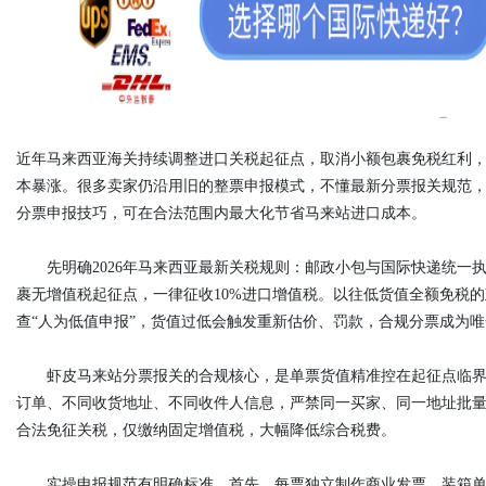
d
近年马来西亚海关持续调整进口关税起征点，取消小额包裹免税红利
本暴涨。很多卖家仍沿用旧的整票申报模式，不懂最新分票报关规范
分票申报技巧，可在合法范围内最大化节省马来站进口成本。
先明确2026年马来西亚最新关税规则：邮政小包与国际快递统一执
裹无增值税起征点，一律征收10%进口增值税。以往低货值全额免税
查“人为低值申报”，货值过低会触发重新估价、罚款，合规分票成为
虾皮马来站分票报关的合规核心，是单票货值精准控在起征点临界
订单、不同收货地址、不同收件人信息，严禁同一买家、同一地址批量拆
合法免征关税，仅缴纳固定增值税，大幅降低综合税费。
实操申报规范有明确标准。首先，每票独立制作商业发票、装箱单、报关资料