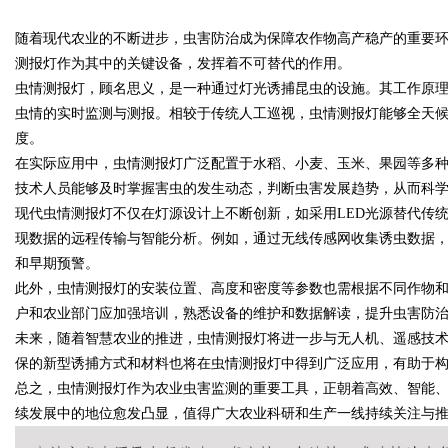
随着现代农业的不断进步，虫害防治成为保障农作物高产稳产的重要
测报灯作为其中的关键设备，发挥着不可替代的作用。
虫情测报灯，顾名思义，是一种通过灯光诱捕昆虫的设施。其工作原
虫情的实时监测与测报。相较于传统人工巡视，虫情测报灯能够全天
度。
uz
在实际应用中，虫情测报灯广泛配置于水稻、小麦、玉米、果园等多
技术人员能够及时掌握害虫的发生动态，判断虫害发展趋势，从而科
现代虫情测报灯不仅在灯源设计上不断创新，如采用LED光源替代传
现数据的远程传输与智能分析。例如，通过无线传感网收集诱虫数据
和早期预警。
此外，虫情测报灯的安装位置、高度和密度等参数也需根据不同作物
户和农业部门应加强培训，熟悉设备的维护和数据解读，提升虫害防
未来，随着智慧农业的推进，虫情测报灯将进一步与无人机、遥感技
!
保的新型诱捕方式和材料也将在虫情测报灯中得到广泛应用，有助于
总之，虫情测报灯作为农业虫害监测的重要工具，正朝着高效、智能
续发展中的地位愈发凸显，值得广大农业科研和生产一线持续关注与