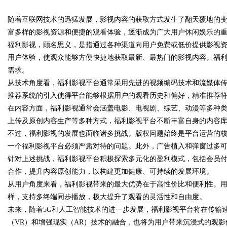
随着互联网技术的迅猛发展，影视内容的获取方式发生了翻天覆地的
前景全面解析
富多样的影视资源和便捷的观看体验，逐渐成为广大用户休闲娱乐的
福利影视，顾名思义，是指通过各种渠道向用户免费或低价提供影视
用户体验，使观众能够方便快捷地获取最新、最热门的影视内容。福
需求。
uz
从技术角度看，福利影视平台通常采用先进的视频编码技术和流媒体
推荐系统的引入使得平台能够根据用户的观看历史和偏好，精准推荐
在内容方面，福利影视通常会涵盖电影、电视剧、综艺、动漫等多种
上传及原创内容生产等多种方式，福利影视平台不断丰富自身的内容
不过，福利影视的发展也面临诸多挑战。版权问题始终是平台运营的
一个福利影视平台必须严肃对待的问题。此外，广告植入和弹窗过多
针对上述挑战，福利影视平台积极探索多元化的盈利模式，包括会员
合作，提升内容原创能力，以构建更加健康、可持续的发展环境。
!
从用户角度来看，福利影视带来的最大优势在于高性价比和便利性。
样，支持多终端同步播放，极大提升了观看的灵活性和自由度。
未来，随着5G和人工智能技术的进一步发展，福利影视平台将在传输
（VR）和增强现实（AR）技术的融合，也将为用户带来沉浸式的观